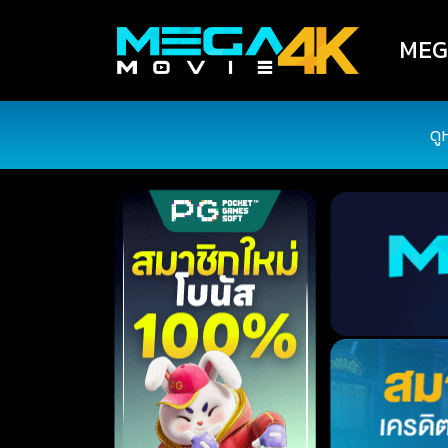
MEGA
ดู