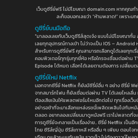
เว็บดูซีรี่ย์ฟรี ไม่มีโฆษณา domain.com หากคุณกำลัง
ละก็ขอบอกเลยว่า “ห้ามพลาด!” เพราะบทความ
ดูซีรี่ย์บนมือถือ
"มาลองเลยกับเว็บดูซีรีส์สุดเจ๋ง แบบไม่มีโฆษณากั
เลยทุกอุปกรณ์ทางเข้า ไม่ว่าจะเป็น IOS – Android หร
สำหรับการดูซีรี่ย์ฟรี คุณสามารถเลือกดูได้เลยทุกเรื
คอมพิวเตอร์ทุกรุ่นทุกยี่ห้อ หรือใครจะเชื่อมต่อผ
Episode ได้หมด เลือกได้เลยตามต้องการ เปลี่ยนตอนเ
ดูซีรี่ย์ใหม่ Netflix
นอกจากซีรี่ย์ Netflix ก็ยังมีซีรี่ย์อื่น ๆ อย่าง ซ
จากสมาร์ทโฟน ก็ยังเชื่อมต่อผ่าน TV ได้เลยไหลลื่น ห
ต้องเสียเงินให้แพลตฟอร์มไหนอีกต่อไป ทุกเรื่องเว็บนี้จ
อย่ารอช้าที่จะมาเลือกแหล่งรชนี้เพลิดเพลินไปกับหนังให
ตลอด อยากลองเปลี่ยนมาดูหนังฟรี เราไม่พลาดที่จะแนะน
การดูซีรี่ย์จะกลายเป็นเรื่องง่าย.. ซีรี่ย์ Netflix เป็
ไทย ซีรีส์ญี่ปุ่น ซีรีส์เกาหลี หรืออื่น ๆ เพียบ ตอ
เดือน ดูแล้วระบบทันสมัย รวดเร็ว ไม่ต้องดาวน์โหลด