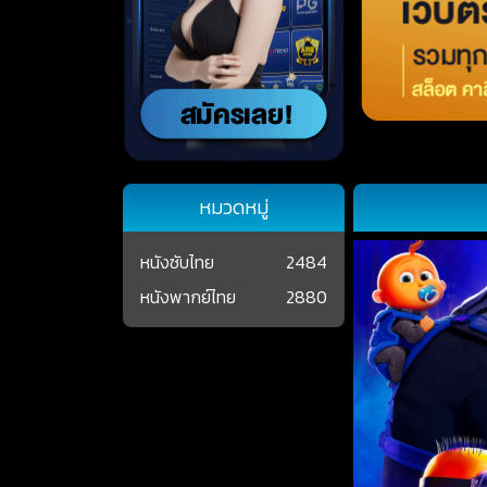
หมวดหมู่
หนังซับไทย
2484
หนังพากย์ไทย
2880