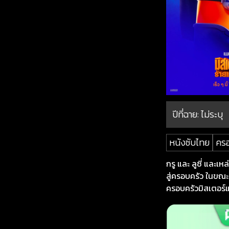
ปีที่ฉาย:
ไม่ระบุ
หนังซับไทย
คร
กรู และ ลูซี่ และเห
สู่ครอบครัว ในขณะท
ครอบครัวมิสเตอร์