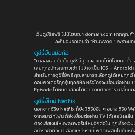
เว็บดูซีรี่ย์ฟรี ไม่มีโฆษณา domain.com หากคุณกำลัง
ละก็ขอบอกเลยว่า “ห้ามพลาด!” เพราะบทความ
ดูซีรี่ย์บนมือถือ
"มาลองเลยกับเว็บดูซีรีส์สุดเจ๋ง แบบไม่มีโฆษณากั
เลยทุกอุปกรณ์ทางเข้า ไม่ว่าจะเป็น IOS – Android หร
สำหรับการดูซีรี่ย์ฟรี คุณสามารถเลือกดูได้เลยทุกเรื
คอมพิวเตอร์ทุกรุ่นทุกยี่ห้อ หรือใครจะเชื่อมต่อผ
Episode ได้หมด เลือกได้เลยตามต้องการ เปลี่ยนตอนเ
ดูซีรี่ย์ใหม่ Netflix
นอกจากซีรี่ย์ Netflix ก็ยังมีซีรี่ย์อื่น ๆ อย่าง ซ
จากสมาร์ทโฟน ก็ยังเชื่อมต่อผ่าน TV ได้เลยไหลลื่น ห
ต้องเสียเงินให้แพลตฟอร์มไหนอีกต่อไป ทุกเรื่องเว็บนี้จ
อย่ารอช้าที่จะมาเลือกแหล่งรชนี้เพลิดเพลินไปกับหนังให