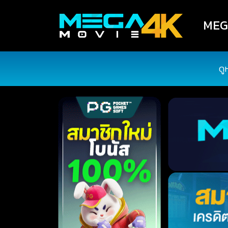
MEGA
ดู