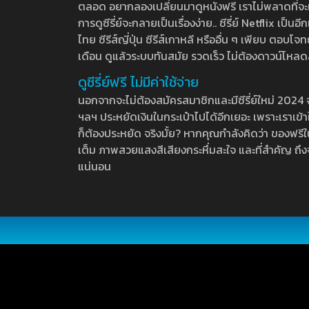
ตลอด อยากลองเปลี่ยนมาดูหนังฟรี เราไม่พลาดที่จะแนะน
การดูซีรี่ย์จะกลายเป็นเรื่องง่าย.. ซีรี่ย์ Netflix เป็
ไทย ซีรีส์ญี่ปุ่น ซีรีส์เกาหลี หรืออื่น ๆ เพียบ ตอ
เดือน ดูแล้วระบบทันสมัย รวดเร็ว ไม่ต้องดาวน์โหลด
ดูซีรี่ย์ฟรี ไม่มีค่าใช้จ่าย
นอกจากจะไม่ต้องสมัครสมาชิกและมีซีรี่ย์ใหม่ 2024 จุกๆ
ฯลฯ ประหยัดเงินในกระเป๋าไปได้อีกเยอะ เพราะเราเข้าใจ
ก็ต้องประหยัด จริงมั้ย? หากคุณกำลังคิดว่า ของฟรีใน
เต็ม ภาพสวยแสงสีเสียงกระหึ่มสะใจ และที่สำคัญ ถึงจ
แน่นอน