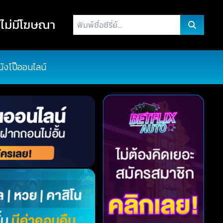
พิมพ์
ไม่มีโฆษณา
ชื่อ
ซี
รี่
นังโป๊ออนไลน์
ย์...