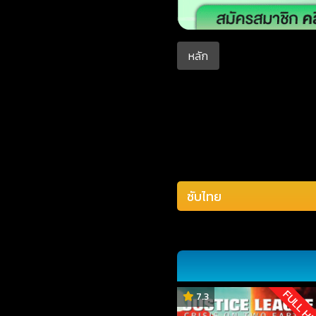
หลัก
FULL H
7.3