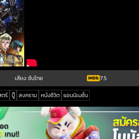
เสียง: ซับไทย
7.5
IMDb
สตร์
บู๊
สงคราม
หนังชีวิต
แอนนิเมชั่น