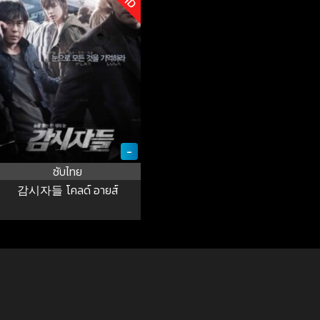
-
ซับไทย
감시자들 โคลด์ อายส์