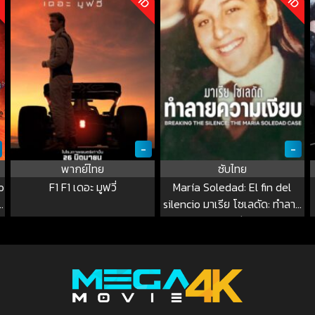
-
-
พากย์ไทย
ซับไทย
o
F1 F1 เดอะ มูฟวี่
María Soledad: El fin del
s
silencio มาเรีย โซเลดัด: ทำลาย
ความเงียบ