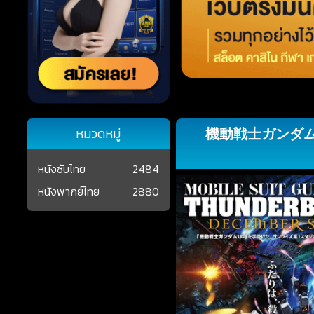
機動戦士ガンダム 
หมวดหมู่
หนังซับไทย
2484
หนังพากย์ไทย
2880