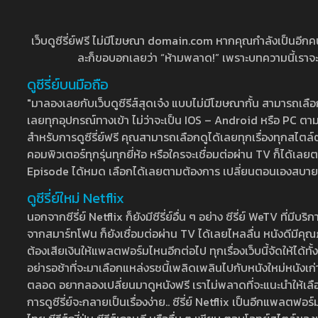
เว็บดูซีรี่ย์ฟรี ไม่มีโฆษณา domain.com หากคุณกำลังเป็นอีกคนที่
ละก็ขอบอกเลยว่า “ห้ามพลาด!” เพราะบทความนี้เราจะมาบ
ดูซีรี่ย์บนมือถือ
"มาลองเลยกับเว็บดูซีรีส์สุดเจ๋ง แบบไม่มีโฆษณากั้น สามารถเ
เลยทุกอุปกรณ์ทางเข้า ไม่ว่าจะเป็น IOS – Android หรือ PC ตามต้
สำหรับการดูซีรี่ย์ฟรี คุณสามารถเลือกดูได้เลยทุกเรื่องทุกสไตล์ต
คอมพิวเตอร์ทุกรุ่นทุกยี่ห้อ หรือใครจะเชื่อมต่อผ่าน TV ก็ได
Episode ได้หมด เลือกได้เลยตามต้องการ เปลี่ยนตอนเองสบาย ๆ เ
ดูซีรี่ย์ใหม่ Netflix
นอกจากซีรี่ย์ Netflix ก็ยังมีซีรี่ย์อื่น ๆ อย่าง ซีรี่ย์ WeTV 
จากสมาร์ทโฟน ก็ยังเชื่อมต่อผ่าน TV ได้เลยไหลลื่น หนังดีมีคุณภ
ต้องเสียเงินให้แพลตฟอร์มไหนอีกต่อไป ทุกเรื่องเว็บนี้จัดให้ได้ทั้
อย่ารอช้าที่จะมาเลือกแหล่งรชนี้เพลิดเพลินไปกับหนังใหม่หนังเก่าท
ตลอด อยากลองเปลี่ยนมาดูหนังฟรี เราไม่พลาดที่จะแนะนำให้เลือกดู
การดูซีรี่ย์จะกลายเป็นเรื่องง่าย.. ซีรี่ย์ Netflix เป็นอีกแพลตฟอร์