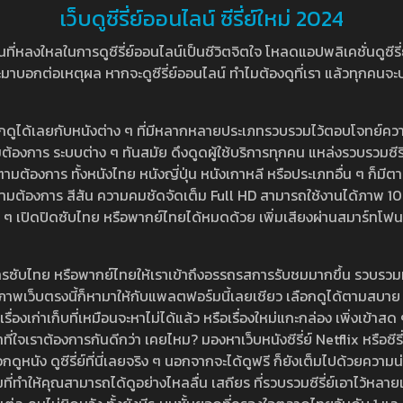
เว็บดูซีรี่ย์ออนไลน์ ซีรี่ย์ใหม่ 2024
หลงใหลในการดูซีรี่ย์ออนไลน์เป็นชีวิตจิตใจ โหลดแอปพลิเคชั่นดูซีรี่ย์ใ
อกต่อเหตุผล หากจะดูซีรี่ย์ออนไลน์ ทำไมต้องดูที่เรา แล้วทุกคนจะปฏิเสธ
ลือกดูได้เลยกับหนังต่าง ๆ ที่มีหลากหลายประเภทรวบรวมไว้ตอบโจทย์คว
องการ ระบบต่าง ๆ ทันสมัย ดึงดูดผู้ใช้บริการทุกคน แหล่งรวบรวมซีรี่ย์ไ
ามต้องการ ทั้งหนังไทย หนังญี่ปุ่น หนังเกาหลี หรือประเภทอื่น ๆ ก็มีต
้เลยตามต้องการ สีสัน ความคมชัดจัดเต็ม Full HD สามารถใช้งานได้ภา
ปิดปิดซับไทย หรือพากย์ไทยได้หมดด้วย เพิ่มเสียงผ่านสมาร์ทโฟน หรือ
ที่มีบริการซับไทย หรือพากย์ไทยให้เราเข้าถึงอรรถรสการรับชมมากขึ้น รวบ
าพเว็บตรงนี้ก็หามาให้กับแพลตฟอร์มนี้เลยเชียว เลือกดูได้ตามสบาย ระบบ
งเรื่องเก่าเก็บที่เหมือนจะหาไม่ได้แล้ว หรือเรื่องใหม่แกะกล่อง เพิ่งเข้า
ี่ใจเราต้องการกันดีกว่า เคยไหม? มองหาเว็บหนังซีรี่ย์ Netflix หรือซีรี่
หนัง ดูซีรี่ย์ที่นี่เลยจริง ๆ นอกจากจะได้ดูฟรี ก็ยังเต็มไปด้วยความน
มที่ทำให้คุณสามารถได้ดูอย่างไหลลื่น เสถียร ที่รวบรวมซีรี่ย์เอาไว้หลายเรื่อ