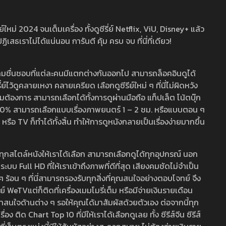
หม่ 2024 จนเต็มเครื่อง ทั้งดูซีรี่ย์ Netflix, ViU, Disney+ แล้ว
เราไม่ได้แน่นอน การันตี คุ้ม ครบ จบ ที่นี่ที่เดียว!
ามชื่นชอบที่แต่ละคนมีแตกต่างกันออกไป สามารถล็อคอินดูได้
ว้ดูคลายเหงา คลายเครียด เลือกดูซีรีย์ใหม่ ๆ ที่นี่ไม่ผิดหวัง
ามต้องการ สามารถเลือกได้ทั้งการดูผ่านมือถือ แท็ปเล็ต โน้ตบุ๊ก
พ 100% สามารถเลือกแบบเรื่องภาพยนตร์ 1 – 2 ชม. หรือแบบตอน ๆ
 TV ก็ทำได้ทั้งสิ้น ทำให้การดูหนังกลายเป็นเรื่องง่ายมากขึ้น
รวมทุกสไตล์หนังให้เราได้เลือก สามารถเลือกดูได้ทุกอุปกรณ์ นอก
 Full HD ที่ให้เราเข้าถึงภาพที่ดีที่สุด เสียงคมชัดไม่จำเป็น
สด ๆ ร้อน ๆ ที่นี่สามารถรองรับทุกสิ่งที่คุณสนใจอย่างตอบโจทย์ จึง
ย์ WeTVแต่ก็ติดที่เครื่องเมมโมรี่เต็ม หรือมีจ่ายเงินรายเดือน
่าสนใจด้านต่าง ๆ รอให้คุณได้มาสัมผัสด้วยตัวเอง ต่อจากนี้ทุก
ง ติด Chart Top 10 ที่มีให้เราได้เลือกดูเลย ทั้ง ซีรีส์จีน ซีรีส์