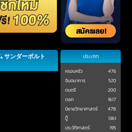
ダム サンダーボルト
ประเภท
ครอบครัว
476
จินตนาการ
520
ดนตรี
200
ตลก
1617
นิยายวิทยาศาสตร์
478
บู๊
1361
ประวัติศาสตร์
195