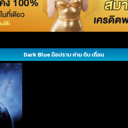
Dark Blue มือปราบ ห่าม ดิบ เถื่อน