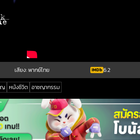
เสียง: พากย์ไทย
6.2
IMDb
ัญ
หนังชีวิต
อาชญากรรม