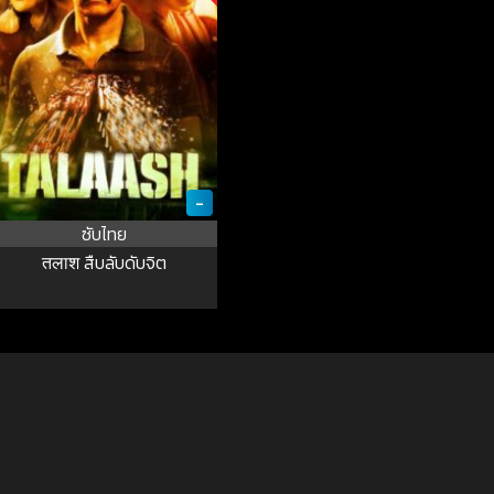
-
ซับไทย
तलाश สืบลับดับจิต