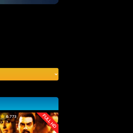
FULL HD
6.773