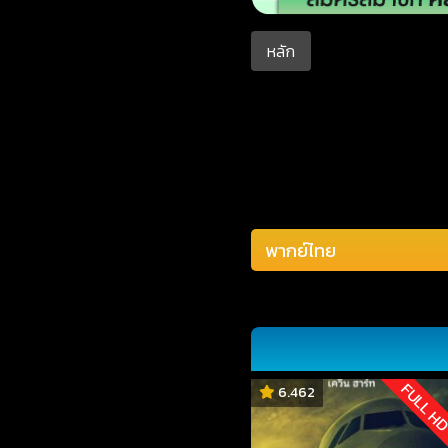
หลัก
FULL H
6.462