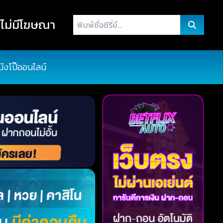
พิมพ์
ไม่มีโฆษณา
ชื่อ
ซี
รี่
นังโป๊ออนไลน์
ย์...