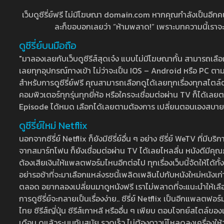
เว็บดูซีรี่ย์ฟรี ไม่มีโฆษณา domain.com หากคุณกำลังเป็นอีกคนที่
ละก็ขอบอกเลยว่า “ห้ามพลาด!” เพราะบทความนี้เราจะมาบ
ดูซีรี่ย์บนมือถือ
"มาลองเลยกับเว็บดูซีรีส์สุดเจ๋ง แบบไม่มีโฆษณากั้น สามารถเ
เลยทุกอุปกรณ์ทางเข้า ไม่ว่าจะเป็น IOS – Android หรือ PC ตามต้
สำหรับการดูซีรี่ย์ฟรี คุณสามารถเลือกดูได้เลยทุกเรื่องทุกสไตล์ต
คอมพิวเตอร์ทุกรุ่นทุกยี่ห้อ หรือใครจะเชื่อมต่อผ่าน TV ก็ได
Episode ได้หมด เลือกได้เลยตามต้องการ เปลี่ยนตอนเองสบาย ๆ เ
ดูซีรี่ย์ใหม่ Netflix
นอกจากซีรี่ย์ Netflix ก็ยังมีซีรี่ย์อื่น ๆ อย่าง ซีรี่ย์ WeTV 
จากสมาร์ทโฟน ก็ยังเชื่อมต่อผ่าน TV ได้เลยไหลลื่น หนังดีมีคุณภ
ต้องเสียเงินให้แพลตฟอร์มไหนอีกต่อไป ทุกเรื่องเว็บนี้จัดให้ได้ทั้
อย่ารอช้าที่จะมาเลือกแหล่งรชนี้เพลิดเพลินไปกับหนังใหม่หนังเก่าท
ตลอด อยากลองเปลี่ยนมาดูหนังฟรี เราไม่พลาดที่จะแนะนำให้เลือกดู
การดูซีรี่ย์จะกลายเป็นเรื่องง่าย.. ซีรี่ย์ Netflix เป็นอีกแพลตฟอร์
ไทย ซีรีส์ญี่ปุ่น ซีรีส์เกาหลี หรืออื่น ๆ เพียบ ตอบโจทย์สไตล์ข
เดือน ดูแล้วระบบทันสมัย รวดเร็ว ไม่ต้องดาวน์โหลดลงเครื่องให