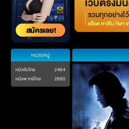
หมวดหมู่
หนังซับไทย
2484
หนังพากย์ไทย
2880