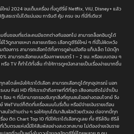
หม่ 2024 จนเต็มเครื่อง ทั้งดูซีรี่ย์ Netflix, ViU, Disney+ แล้ว
เราไม่ได้แน่นอน การันตี คุ้ม ครบ จบ ที่นี่ที่เดียว!
ามชื่นชอบที่แต่ละคนมีแตกต่างกันออกไป สามารถล็อคอินดูได้
ว้ดูคลายเหงา คลายเครียด เลือกดูซีรีย์ใหม่ ๆ ที่นี่ไม่ผิดหวัง
ามต้องการ สามารถเลือกได้ทั้งการดูผ่านมือถือ แท็ปเล็ต โน้ตบุ๊ก
พ 100% สามารถเลือกแบบเรื่องภาพยนตร์ 1 – 2 ชม. หรือแบบตอน ๆ
 TV ก็ทำได้ทั้งสิ้น ทำให้การดูหนังกลายเป็นเรื่องง่ายมากขึ้น
รวมทุกสไตล์หนังให้เราได้เลือก สามารถเลือกดูได้ทุกอุปกรณ์ นอก
 Full HD ที่ให้เราเข้าถึงภาพที่ดีที่สุด เสียงคมชัดไม่จำเป็น
สด ๆ ร้อน ๆ ที่นี่สามารถรองรับทุกสิ่งที่คุณสนใจอย่างตอบโจทย์ จึง
ย์ WeTVแต่ก็ติดที่เครื่องเมมโมรี่เต็ม หรือมีจ่ายเงินรายเดือน
่าสนใจด้านต่าง ๆ รอให้คุณได้มาสัมผัสด้วยตัวเอง ต่อจากนี้ทุก
ง ติด Chart Top 10 ที่มีให้เราได้เลือกดูเลย ทั้ง ซีรีส์จีน ซีรีส์
ที่เว็บตรงแห่งนี้มีให้สัมผัสอย่างสะดวกสบาย ไม่ต้องจ่ายเงินราย
่แปลกที่จะเป็นหนึ่งในดวงใจของนักดูซีรี่ย์ไทยหลาย ๆ คน