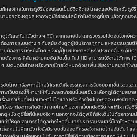
หลงใหลในการดูซีรี่ย์ออนไลน์เป็นชีวิตจิตใจ โหลดแอปพลิเคชั่นดูซีรี่ย์ใ
อกต่อเหตุผล หากจะดูซีรี่ย์ออนไลน์ ทำไมต้องดูที่เรา แล้วทุกคนจะปฏิเสธ
ลือกดูได้เลยกับหนังต่าง ๆ ที่มีหลากหลายประเภทรวบรวมไว้ตอบโจทย์คว
องการ ระบบต่าง ๆ ทันสมัย ดึงดูดผู้ใช้บริการทุกคน แหล่งรวบรวมซีรี่ย์ไ
ามต้องการ ทั้งหนังไทย หนังญี่ปุ่น หนังเกาหลี หรือประเภทอื่น ๆ ก็มีต
้เลยตามต้องการ สีสัน ความคมชัดจัดเต็ม Full HD สามารถใช้งานได้ภา
ปิดปิดซับไทย หรือพากย์ไทยได้หมดด้วย เพิ่มเสียงผ่านสมาร์ทโฟน หรือ
ที่มีบริการซับไทย หรือพากย์ไทยให้เราเข้าถึงอรรถรสการรับชมมากขึ้น รวบ
าพเว็บตรงนี้ก็หามาให้กับแพลตฟอร์มนี้เลยเชียว เลือกดูได้ตามสบาย ระบบ
งเรื่องเก่าเก็บที่เหมือนจะหาไม่ได้แล้ว หรือเรื่องใหม่แกะกล่อง เพิ่งเข้า
ี่ใจเราต้องการกันดีกว่า เคยไหม? มองหาเว็บหนังซีรี่ย์ Netflix หรือซีรี่
หนัง ดูซีรี่ย์ที่นี่เลยจริง ๆ นอกจากจะได้ดูฟรี ก็ยังเต็มไปด้วยความน
มที่ทำให้คุณสามารถได้ดูอย่างไหลลื่น เสถียร ที่รวบรวมซีรี่ย์เอาไว้หลายเรื่อ
องแต่ละคนไม่ผิดหวัง ทั้งยังมีระบบชั้นยอดที่ครองใจตลาดไทยอันดับ 1 และ
้วุ่นวายด้วย ปล่อยจอยไปกับการดูซีรี่ย์ได้ตามต้องการตลอด 24 ชม. ไม