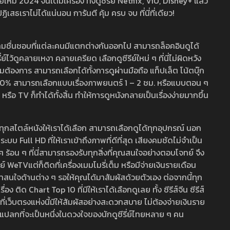
หม่ 2024 จนเต็มเครื่อง ทั้งดูซีรี่ย์ Netflix, ViU, Disney+ แล้ว
เราไม่ได้แน่นอน การันตี คุ้ม ครบ จบ ที่นี่ที่เดียว!
ามชื่นชอบที่แต่ละคนมีแตกต่างกันออกไป สามารถล็อคอินดูได้
ว้ดูคลายเหงา คลายเครียด เลือกดูซีรีย์ใหม่ ๆ ที่นี่ไม่ผิดหวัง
ามต้องการ สามารถเลือกได้ทั้งการดูผ่านมือถือ แท็ปเล็ต โน้ตบุ๊ก
พ 100% สามารถเลือกแบบเรื่องภาพยนตร์ 1 – 2 ชม. หรือแบบตอน ๆ
 TV ก็ทำได้ทั้งสิ้น ทำให้การดูหนังกลายเป็นเรื่องง่ายมากขึ้น
รวมทุกสไตล์หนังให้เราได้เลือก สามารถเลือกดูได้ทุกอุปกรณ์ นอก
 Full HD ที่ให้เราเข้าถึงภาพที่ดีที่สุด เสียงคมชัดไม่จำเป็น
สด ๆ ร้อน ๆ ที่นี่สามารถรองรับทุกสิ่งที่คุณสนใจอย่างตอบโจทย์ จึง
ย์ WeTVแต่ก็ติดที่เครื่องเมมโมรี่เต็ม หรือมีจ่ายเงินรายเดือน
่าสนใจด้านต่าง ๆ รอให้คุณได้มาสัมผัสด้วยตัวเอง ต่อจากนี้ทุก
ง ติด Chart Top 10 ที่มีให้เราได้เลือกดูเลย ทั้ง ซีรีส์จีน ซีรีส์
ที่เว็บตรงแห่งนี้มีให้สัมผัสอย่างสะดวกสบาย ไม่ต้องจ่ายเงินราย
่แปลกที่จะเป็นหนึ่งในดวงใจของนักดูซีรี่ย์ไทยหลาย ๆ คน