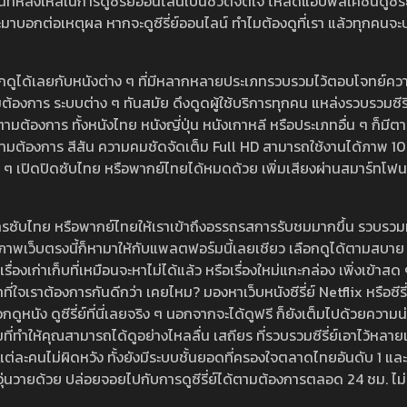
หลงใหลในการดูซีรี่ย์ออนไลน์เป็นชีวิตจิตใจ โหลดแอปพลิเคชั่นดูซีรี่ย์ใ
อกต่อเหตุผล หากจะดูซีรี่ย์ออนไลน์ ทำไมต้องดูที่เรา แล้วทุกคนจะปฏิเสธ
ลือกดูได้เลยกับหนังต่าง ๆ ที่มีหลากหลายประเภทรวบรวมไว้ตอบโจทย์คว
องการ ระบบต่าง ๆ ทันสมัย ดึงดูดผู้ใช้บริการทุกคน แหล่งรวบรวมซีรี่ย์ไ
ามต้องการ ทั้งหนังไทย หนังญี่ปุ่น หนังเกาหลี หรือประเภทอื่น ๆ ก็มีต
้เลยตามต้องการ สีสัน ความคมชัดจัดเต็ม Full HD สามารถใช้งานได้ภา
ปิดปิดซับไทย หรือพากย์ไทยได้หมดด้วย เพิ่มเสียงผ่านสมาร์ทโฟน หรือ
ที่มีบริการซับไทย หรือพากย์ไทยให้เราเข้าถึงอรรถรสการรับชมมากขึ้น รวบ
าพเว็บตรงนี้ก็หามาให้กับแพลตฟอร์มนี้เลยเชียว เลือกดูได้ตามสบาย ระบบ
งเรื่องเก่าเก็บที่เหมือนจะหาไม่ได้แล้ว หรือเรื่องใหม่แกะกล่อง เพิ่งเข้า
ี่ใจเราต้องการกันดีกว่า เคยไหม? มองหาเว็บหนังซีรี่ย์ Netflix หรือซีรี่
หนัง ดูซีรี่ย์ที่นี่เลยจริง ๆ นอกจากจะได้ดูฟรี ก็ยังเต็มไปด้วยความน
มที่ทำให้คุณสามารถได้ดูอย่างไหลลื่น เสถียร ที่รวบรวมซีรี่ย์เอาไว้หลายเรื่อ
องแต่ละคนไม่ผิดหวัง ทั้งยังมีระบบชั้นยอดที่ครองใจตลาดไทยอันดับ 1 และ
้วุ่นวายด้วย ปล่อยจอยไปกับการดูซีรี่ย์ได้ตามต้องการตลอด 24 ชม. ไม