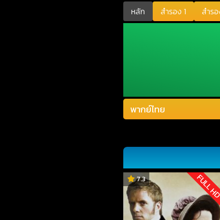
หลัก
สำรอง 1
สำรอ
FULL H
7.3