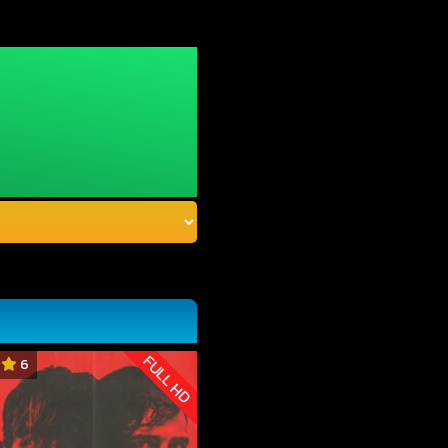
FULL HD
6