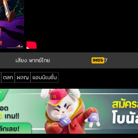
เสียง: พากย์ไทย
7
IMDb
ตลก
ผจญ
แอนนิเมชั่น