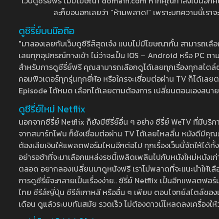
เว็บดูซีรี่ย์ฟรี ไม่มีโฆษณา domain.com หากคุณกำลังเป็นอีกคนที่
ละก็ขอบอกเลยว่า “ห้ามพลาด!” เพราะบทความนี้เราจะมาบ
ดูซีรี่ย์บนมือถือ
"มาลองเลยกับเว็บดูซีรีส์สุดเจ๋ง แบบไม่มีโฆษณากั้น สามารถเ
เลยทุกอุปกรณ์ทางเข้า ไม่ว่าจะเป็น IOS – Android หรือ PC ตามต้
สำหรับการดูซีรี่ย์ฟรี คุณสามารถเลือกดูได้เลยทุกเรื่องทุกสไตล์ต
คอมพิวเตอร์ทุกรุ่นทุกยี่ห้อ หรือใครจะเชื่อมต่อผ่าน TV ก็ได
Episode ได้หมด เลือกได้เลยตามต้องการ เปลี่ยนตอนเองสบาย ๆ เ
ดูซีรี่ย์ใหม่ Netflix
นอกจากซีรี่ย์ Netflix ก็ยังมีซีรี่ย์อื่น ๆ อย่าง ซีรี่ย์ WeTV 
จากสมาร์ทโฟน ก็ยังเชื่อมต่อผ่าน TV ได้เลยไหลลื่น หนังดีมีคุณภ
ต้องเสียเงินให้แพลตฟอร์มไหนอีกต่อไป ทุกเรื่องเว็บนี้จัดให้ได้ทั้
อย่ารอช้าที่จะมาเลือกแหล่งรชนี้เพลิดเพลินไปกับหนังใหม่หนังเก่าท
ตลอด อยากลองเปลี่ยนมาดูหนังฟรี เราไม่พลาดที่จะแนะนำให้เลือกดู
การดูซีรี่ย์จะกลายเป็นเรื่องง่าย.. ซีรี่ย์ Netflix เป็นอีกแพลตฟอร์
ไทย ซีรีส์ญี่ปุ่น ซีรีส์เกาหลี หรืออื่น ๆ เพียบ ตอบโจทย์สไตล์ข
เดือน ดูแล้วระบบทันสมัย รวดเร็ว ไม่ต้องดาวน์โหลดลงเครื่องให