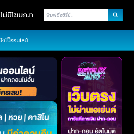
พิมพ์
ไม่มีโฆษณา
ชื่อ
ซี
รี่
นังโป๊ออนไลน์
ย์...