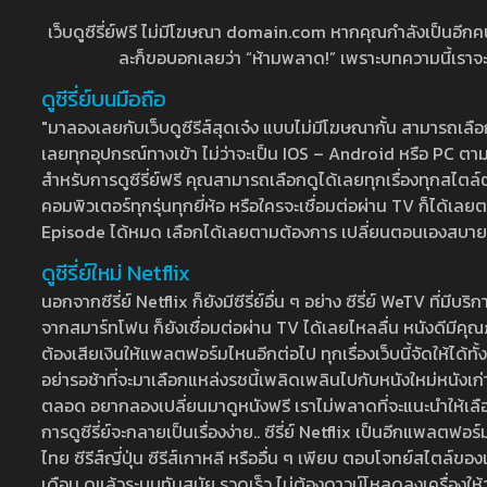
เว็บดูซีรี่ย์ฟรี ไม่มีโฆษณา domain.com หากคุณกำลังเป็นอีกคนที่
ละก็ขอบอกเลยว่า “ห้ามพลาด!” เพราะบทความนี้เราจะมาบ
ดูซีรี่ย์บนมือถือ
"มาลองเลยกับเว็บดูซีรีส์สุดเจ๋ง แบบไม่มีโฆษณากั้น สามารถเ
เลยทุกอุปกรณ์ทางเข้า ไม่ว่าจะเป็น IOS – Android หรือ PC ตามต้
สำหรับการดูซีรี่ย์ฟรี คุณสามารถเลือกดูได้เลยทุกเรื่องทุกสไตล์ต
คอมพิวเตอร์ทุกรุ่นทุกยี่ห้อ หรือใครจะเชื่อมต่อผ่าน TV ก็ได
Episode ได้หมด เลือกได้เลยตามต้องการ เปลี่ยนตอนเองสบาย ๆ เ
ดูซีรี่ย์ใหม่ Netflix
นอกจากซีรี่ย์ Netflix ก็ยังมีซีรี่ย์อื่น ๆ อย่าง ซีรี่ย์ WeTV 
จากสมาร์ทโฟน ก็ยังเชื่อมต่อผ่าน TV ได้เลยไหลลื่น หนังดีมีคุณภ
ต้องเสียเงินให้แพลตฟอร์มไหนอีกต่อไป ทุกเรื่องเว็บนี้จัดให้ได้ทั้
อย่ารอช้าที่จะมาเลือกแหล่งรชนี้เพลิดเพลินไปกับหนังใหม่หนังเก่าท
ตลอด อยากลองเปลี่ยนมาดูหนังฟรี เราไม่พลาดที่จะแนะนำให้เลือกดู
การดูซีรี่ย์จะกลายเป็นเรื่องง่าย.. ซีรี่ย์ Netflix เป็นอีกแพลตฟอร์
ไทย ซีรีส์ญี่ปุ่น ซีรีส์เกาหลี หรืออื่น ๆ เพียบ ตอบโจทย์สไตล์ข
เดือน ดูแล้วระบบทันสมัย รวดเร็ว ไม่ต้องดาวน์โหลดลงเครื่องให