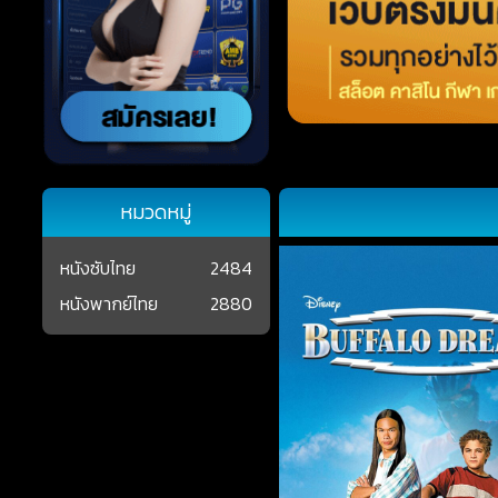
หมวดหมู่
หนังซับไทย
2484
หนังพากย์ไทย
2880