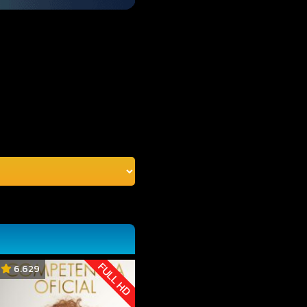
FULL HD
6.629