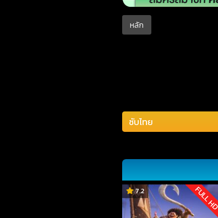
หลัก
FULL H
7.2