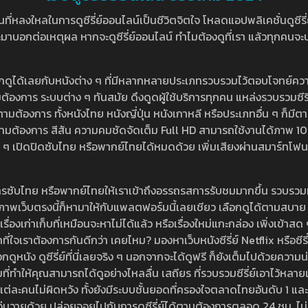
หลงใหลในการดูซีรี่ย์ออนไลน์เป็นชีวิตจิตใจ โหลดแอปพลิเคชั่นดูซีรี่ย์ใ
อกต่อเหตุผล หากจะดูซีรี่ย์ออนไลน์ ทำไมต้องดูที่เรา แล้วทุกคนจะปฏิเสธ
ลือกดูได้เลยกับหนังต่าง ๆ ที่มีหลากหลายประเภทรวบรวมไว้ตอบโจทย์คว
องการ ระบบต่าง ๆ ทันสมัย ดึงดูดผู้ใช้บริการทุกคน แหล่งรวบรวมซีรี่ย์ไ
ามต้องการ ทั้งหนังไทย หนังญี่ปุ่น หนังเกาหลี หรือประเภทอื่น ๆ ก็มีต
้เลยตามต้องการ สีสัน ความคมชัดจัดเต็ม Full HD สามารถใช้งานได้ภา
ปิดปิดซับไทย หรือพากย์ไทยได้หมดด้วย เพิ่มเสียงผ่านสมาร์ทโฟน หรือ
ที่มีบริการซับไทย หรือพากย์ไทยให้เราเข้าถึงอรรถรสการรับชมมากขึ้น รวบ
าพเว็บตรงนี้ก็หามาให้กับแพลตฟอร์มนี้เลยเชียว เลือกดูได้ตามสบาย ระบบ
งเรื่องเก่าเก็บที่เหมือนจะหาไม่ได้แล้ว หรือเรื่องใหม่แกะกล่อง เพิ่งเข้า
ี่ใจเราต้องการกันดีกว่า เคยไหม? มองหาเว็บหนังซีรี่ย์ Netflix หรือซีรี่
หนัง ดูซีรี่ย์ที่นี่เลยจริง ๆ นอกจากจะได้ดูฟรี ก็ยังเต็มไปด้วยความน
มที่ทำให้คุณสามารถได้ดูอย่างไหลลื่น เสถียร ที่รวบรวมซีรี่ย์เอาไว้หลายเรื่อ
องแต่ละคนไม่ผิดหวัง ทั้งยังมีระบบชั้นยอดที่ครองใจตลาดไทยอันดับ 1 และ
้วุ่นวายด้วย ปล่อยจอยไปกับการดูซีรี่ย์ได้ตามต้องการตลอด 24 ชม. ไม