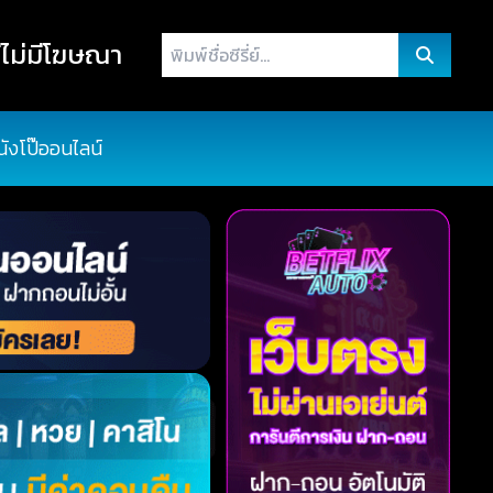
พิมพ์
ไม่มีโฆษณา
ชื่อ
ซี
รี่
นังโป๊ออนไลน์
ย์...