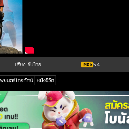
เสียง: ซับไทย
5.4
IMDb
พยนตร์โทรทัศน์
หนังชีวิต