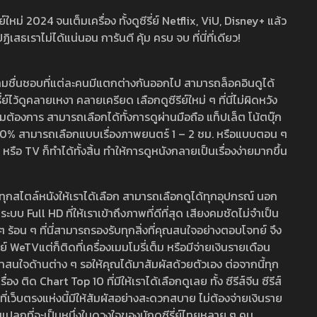
หม่ 2024 จนเต็มเครื่อง ทั้งดูซีรี่ย์ Netflix, ViU, Disney+ แล้ว
เราไม่ได้แน่นอน การันตี คุ้ม ครบ จบ ที่นี่ที่เดียว!
ามชื่นชอบที่แต่ละคนมีแตกต่างกันออกไป สามารถล็อคอินดูได้
ว้ดูคลายเหงา คลายเครียด เลือกดูซีรีย์ใหม่ ๆ ที่นี่ไม่ผิดหวัง
ามต้องการ สามารถเลือกได้ทั้งการดูผ่านมือถือ แท็ปเล็ต โน้ตบุ๊ก
พ 100% สามารถเลือกแบบเรื่องภาพยนตร์ 1 – 2 ชม. หรือแบบตอน ๆ
 TV ก็ทำได้ทั้งสิ้น ทำให้การดูหนังกลายเป็นเรื่องง่ายมากขึ้น
รวมทุกสไตล์หนังให้เราได้เลือก สามารถเลือกดูได้ทุกอุปกรณ์ นอก
 Full HD ที่ให้เราเข้าถึงภาพที่ดีที่สุด เสียงคมชัดไม่จำเป็น
สด ๆ ร้อน ๆ ที่นี่สามารถรองรับทุกสิ่งที่คุณสนใจอย่างตอบโจทย์ จึง
ย์ WeTVแต่ก็ติดที่เครื่องเมมโมรี่เต็ม หรือมีจ่ายเงินรายเดือน
่าสนใจด้านต่าง ๆ รอให้คุณได้มาสัมผัสด้วยตัวเอง ต่อจากนี้ทุก
ง ติด Chart Top 10 ที่มีให้เราได้เลือกดูเลย ทั้ง ซีรีส์จีน ซีรีส์
ที่เว็บตรงแห่งนี้มีให้สัมผัสอย่างสะดวกสบาย ไม่ต้องจ่ายเงินราย
่แปลกที่จะเป็นหนึ่งในดวงใจของนักดูซีรี่ย์ไทยหลาย ๆ คน