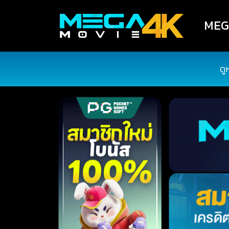
MEGA
ดู