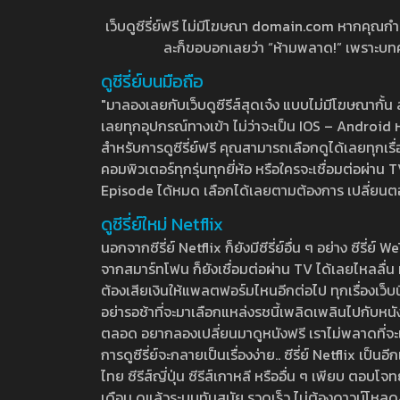
เว็บดูซีรี่ย์ฟรี ไม่มีโฆษณา domain.com หากคุณกำลัง
ละก็ขอบอกเลยว่า “ห้ามพลาด!” เพราะบทความ
ดูซีรี่ย์บนมือถือ
"มาลองเลยกับเว็บดูซีรีส์สุดเจ๋ง แบบไม่มีโฆษณากั
เลยทุกอุปกรณ์ทางเข้า ไม่ว่าจะเป็น IOS – Android หร
สำหรับการดูซีรี่ย์ฟรี คุณสามารถเลือกดูได้เลยทุกเรื
คอมพิวเตอร์ทุกรุ่นทุกยี่ห้อ หรือใครจะเชื่อมต่อผ
Episode ได้หมด เลือกได้เลยตามต้องการ เปลี่ยนตอนเ
ดูซีรี่ย์ใหม่ Netflix
นอกจากซีรี่ย์ Netflix ก็ยังมีซีรี่ย์อื่น ๆ อย่าง ซ
จากสมาร์ทโฟน ก็ยังเชื่อมต่อผ่าน TV ได้เลยไหลลื่น ห
ต้องเสียเงินให้แพลตฟอร์มไหนอีกต่อไป ทุกเรื่องเว็บนี้จ
อย่ารอช้าที่จะมาเลือกแหล่งรชนี้เพลิดเพลินไปกับหนังให
ตลอด อยากลองเปลี่ยนมาดูหนังฟรี เราไม่พลาดที่จะแนะน
การดูซีรี่ย์จะกลายเป็นเรื่องง่าย.. ซีรี่ย์ Netflix เป็
ไทย ซีรีส์ญี่ปุ่น ซีรีส์เกาหลี หรืออื่น ๆ เพียบ ตอ
เดือน ดูแล้วระบบทันสมัย รวดเร็ว ไม่ต้องดาวน์โหลด