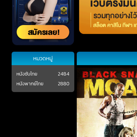
หมวดหมู่
หนังซับไทย
2484
หนังพากย์ไทย
2880