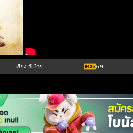
เสียง: ซับไทย
6.9
IMDb