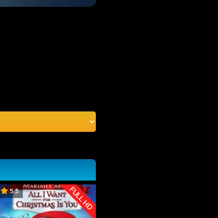
FULL HD
5.5