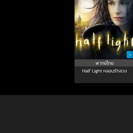
-
พากย์ไทย
Half Light หลอนรักลวง