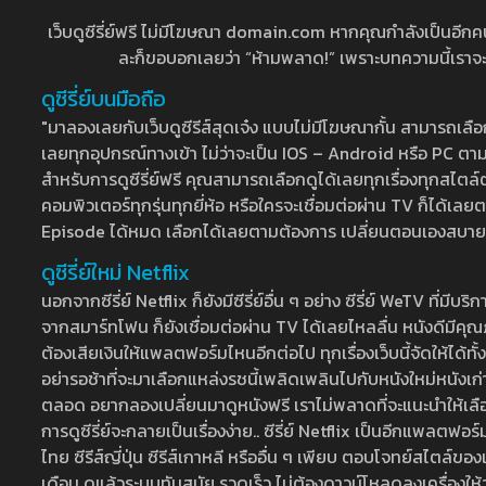
เว็บดูซีรี่ย์ฟรี ไม่มีโฆษณา domain.com หากคุณกำลังเป็นอีกคนที่
ละก็ขอบอกเลยว่า “ห้ามพลาด!” เพราะบทความนี้เราจะมาบ
ดูซีรี่ย์บนมือถือ
"มาลองเลยกับเว็บดูซีรีส์สุดเจ๋ง แบบไม่มีโฆษณากั้น สามารถเ
เลยทุกอุปกรณ์ทางเข้า ไม่ว่าจะเป็น IOS – Android หรือ PC ตามต้
สำหรับการดูซีรี่ย์ฟรี คุณสามารถเลือกดูได้เลยทุกเรื่องทุกสไตล์ต
คอมพิวเตอร์ทุกรุ่นทุกยี่ห้อ หรือใครจะเชื่อมต่อผ่าน TV ก็ได
Episode ได้หมด เลือกได้เลยตามต้องการ เปลี่ยนตอนเองสบาย ๆ เ
ดูซีรี่ย์ใหม่ Netflix
นอกจากซีรี่ย์ Netflix ก็ยังมีซีรี่ย์อื่น ๆ อย่าง ซีรี่ย์ WeTV 
จากสมาร์ทโฟน ก็ยังเชื่อมต่อผ่าน TV ได้เลยไหลลื่น หนังดีมีคุณภ
ต้องเสียเงินให้แพลตฟอร์มไหนอีกต่อไป ทุกเรื่องเว็บนี้จัดให้ได้ทั้
อย่ารอช้าที่จะมาเลือกแหล่งรชนี้เพลิดเพลินไปกับหนังใหม่หนังเก่าท
ตลอด อยากลองเปลี่ยนมาดูหนังฟรี เราไม่พลาดที่จะแนะนำให้เลือกดู
การดูซีรี่ย์จะกลายเป็นเรื่องง่าย.. ซีรี่ย์ Netflix เป็นอีกแพลตฟอร์
ไทย ซีรีส์ญี่ปุ่น ซีรีส์เกาหลี หรืออื่น ๆ เพียบ ตอบโจทย์สไตล์ข
เดือน ดูแล้วระบบทันสมัย รวดเร็ว ไม่ต้องดาวน์โหลดลงเครื่องให