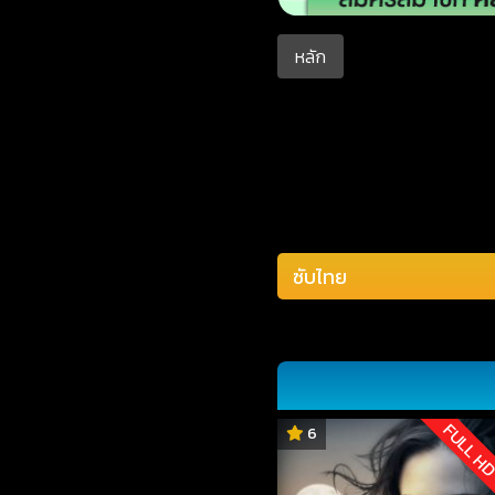
หลัก
FULL H
6