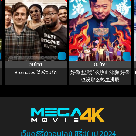
-
-
ซับไทย
ซับไทย
Bromates ไอ้เพื่อนรัก
好像也没那么热血沸腾 好像
也没那么热血沸腾
เว็บดูซีรี่ย์ออนไลน์ ซีรี่ย์ใหม่ 2024