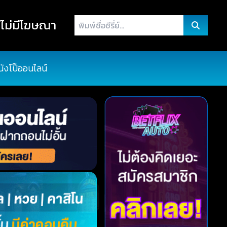
พิมพ์
ไม่มีโฆษณา
ชื่อ
ซี
รี่
นังโป๊ออนไลน์
ย์...