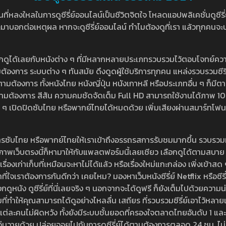
หลงใหลในการดูซีรี่ย์ออนไลน์เป็นชีวิตจิตใจ โหลดแอปพลิเคชั่นดูซีรี่ย์ใ
อกต่อเหตุผล หากจะดูซีรี่ย์ออนไลน์ ทำไมต้องดูที่เรา แล้วทุกคนจะปฏิเสธ
ลือกดูได้เลยกับหนังต่าง ๆ ที่มีหลากหลายประเภทรวบรวมไว้ตอบโจทย์คว
องการ ระบบต่าง ๆ ทันสมัย ดึงดูดผู้ใช้บริการทุกคน แหล่งรวบรวมซีรี่ย์ไ
ามต้องการ ทั้งหนังไทย หนังญี่ปุ่น หนังเกาหลี หรือประเภทอื่น ๆ ก็มีต
้เลยตามต้องการ สีสัน ความคมชัดจัดเต็ม Full HD สามารถใช้งานได้ภา
ปิดปิดซับไทย หรือพากย์ไทยได้หมดด้วย เพิ่มเสียงผ่านสมาร์ทโฟน หรือ
ที่มีบริการซับไทย หรือพากย์ไทยให้เราเข้าถึงอรรถรสการรับชมมากขึ้น รวบ
าพเว็บตรงนี้ก็หามาให้กับแพลตฟอร์มนี้เลยเชียว เลือกดูได้ตามสบาย ระบบ
งเรื่องเก่าเก็บที่เหมือนจะหาไม่ได้แล้ว หรือเรื่องใหม่แกะกล่อง เพิ่งเข้า
ี่ใจเราต้องการกันดีกว่า เคยไหม? มองหาเว็บหนังซีรี่ย์ Netflix หรือซีรี่
หนัง ดูซีรี่ย์ที่นี่เลยจริง ๆ นอกจากจะได้ดูฟรี ก็ยังเต็มไปด้วยความน
มที่ทำให้คุณสามารถได้ดูอย่างไหลลื่น เสถียร ที่รวบรวมซีรี่ย์เอาไว้หลายเรื่อ
องแต่ละคนไม่ผิดหวัง ทั้งยังมีระบบชั้นยอดที่ครองใจตลาดไทยอันดับ 1 และ
้วุ่นวายด้วย ปล่อยจอยไปกับการดูซีรี่ย์ได้ตามต้องการตลอด 24 ชม. ไม