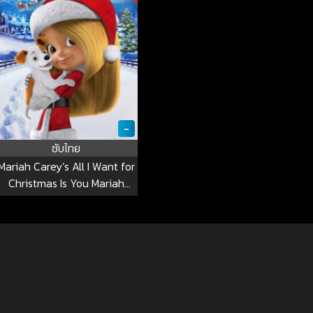
-
ซับไทย
Mariah Carey’s All I Want for
Christmas Is You Mariah
Carey’s All I Want for
Christmas Is You