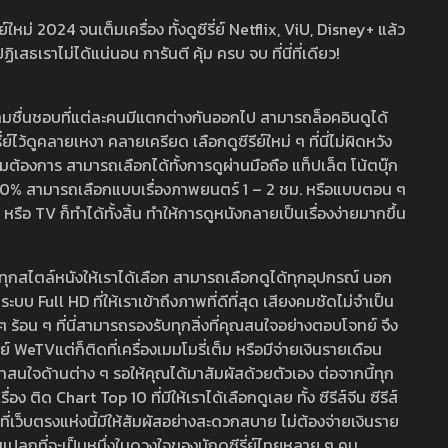
หม่ 2024 จนเต็มเครื่อง ทั้งดูซีรี่ย์ Netflix, ViU, Disney+ แล้ว
เราไม่ได้แน่นอน การันตี คุ้ม ครบ จบ ที่นี่ที่เดียว!
ามชื่นชอบที่แต่ละคนมีแตกต่างกันออกไป สามารถล็อคอินดูได้
ว้ดูคลายเหงา คลายเครียด เลือกดูซีรีย์ใหม่ ๆ ที่นี่ไม่ผิดหวัง
ามต้องการ สามารถเลือกได้ทั้งการดูผ่านมือถือ แท็ปเล็ต โน้ตบุ๊ก
พ 100% สามารถเลือกแบบเรื่องภาพยนตร์ 1 – 2 ชม. หรือแบบตอน ๆ
 TV ก็ทำได้ทั้งสิ้น ทำให้การดูหนังกลายเป็นเรื่องง่ายมากขึ้น
รวมทุกสไตล์หนังให้เราได้เลือก สามารถเลือกดูได้ทุกอุปกรณ์ นอก
 Full HD ที่ให้เราเข้าถึงภาพที่ดีที่สุด เสียงคมชัดไม่จำเป็น
สด ๆ ร้อน ๆ ที่นี่สามารถรองรับทุกสิ่งที่คุณสนใจอย่างตอบโจทย์ จึง
ย์ WeTVแต่ก็ติดที่เครื่องเมมโมรี่เต็ม หรือมีจ่ายเงินรายเดือน
่าสนใจด้านต่าง ๆ รอให้คุณได้มาสัมผัสด้วยตัวเอง ต่อจากนี้ทุก
ง ติด Chart Top 10 ที่มีให้เราได้เลือกดูเลย ทั้ง ซีรีส์จีน ซีรีส์
ที่เว็บตรงแห่งนี้มีให้สัมผัสอย่างสะดวกสบาย ไม่ต้องจ่ายเงินราย
่แปลกที่จะเป็นหนึ่งในดวงใจของนักดูซีรี่ย์ไทยหลาย ๆ คน