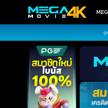
MEGA
ดู