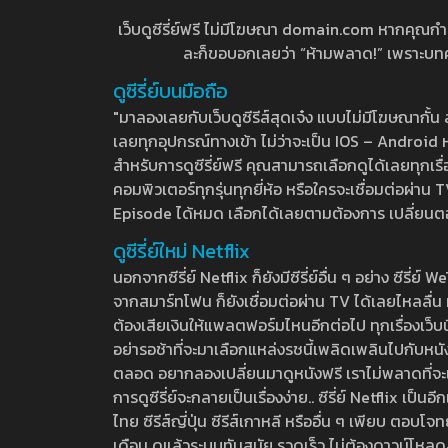
เว็บดูซีรี่ย์ฟรี ไม่มีโฆษณา domain.com หากคุณกำลัง
ละก็ขอบอกเลยว่า “ห้ามพลาด!” เพราะบทความ
ดูซีรี่ย์บนมือถือ
"มาลองเลยกับเว็บดูซีรีส์สุดเจ๋ง แบบไม่มีโฆษณากั
เลยทุกอุปกรณ์ทางเข้า ไม่ว่าจะเป็น IOS – Android หร
สำหรับการดูซีรี่ย์ฟรี คุณสามารถเลือกดูได้เลยทุกเรื
คอมพิวเตอร์ทุกรุ่นทุกยี่ห้อ หรือใครจะเชื่อมต่อผ
Episode ได้หมด เลือกได้เลยตามต้องการ เปลี่ยนตอนเ
ดูซีรี่ย์ใหม่ Netflix
นอกจากซีรี่ย์ Netflix ก็ยังมีซีรี่ย์อื่น ๆ อย่าง ซ
จากสมาร์ทโฟน ก็ยังเชื่อมต่อผ่าน TV ได้เลยไหลลื่น ห
ต้องเสียเงินให้แพลตฟอร์มไหนอีกต่อไป ทุกเรื่องเว็บนี้จ
อย่ารอช้าที่จะมาเลือกแหล่งรชนี้เพลิดเพลินไปกับหนังให
ตลอด อยากลองเปลี่ยนมาดูหนังฟรี เราไม่พลาดที่จะแนะน
การดูซีรี่ย์จะกลายเป็นเรื่องง่าย.. ซีรี่ย์ Netflix เป็
ไทย ซีรีส์ญี่ปุ่น ซีรีส์เกาหลี หรืออื่น ๆ เพียบ ตอ
เดือน ดูแล้วระบบทันสมัย รวดเร็ว ไม่ต้องดาวน์โหลด