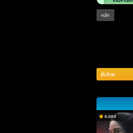
หลัก
6.889