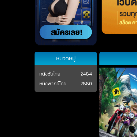
หมวดหมู่
หนังซับไทย
2484
หนังพากย์ไทย
2880