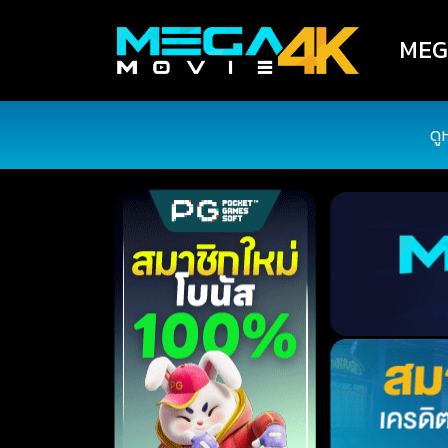
MEGA
ดู