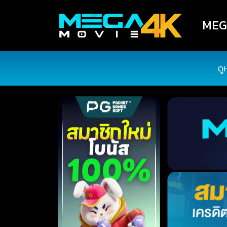
MEGA
ดู