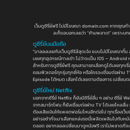
เว็บดูซีรี่ย์ฟรี ไม่มีโฆษณา domain.com หากคุณกำลัง
ละก็ขอบอกเลยว่า “ห้ามพลาด!” เพราะบทความ
ดูซีรี่ย์บนมือถือ
"มาลองเลยกับเว็บดูซีรีส์สุดเจ๋ง แบบไม่มีโฆษณากั
เลยทุกอุปกรณ์ทางเข้า ไม่ว่าจะเป็น IOS – Android หร
สำหรับการดูซีรี่ย์ฟรี คุณสามารถเลือกดูได้เลยทุกเรื
คอมพิวเตอร์ทุกรุ่นทุกยี่ห้อ หรือใครจะเชื่อมต่อผ
Episode ได้หมด เลือกได้เลยตามต้องการ เปลี่ยนตอนเ
ดูซีรี่ย์ใหม่ Netflix
นอกจากซีรี่ย์ Netflix ก็ยังมีซีรี่ย์อื่น ๆ อย่าง ซ
จากสมาร์ทโฟน ก็ยังเชื่อมต่อผ่าน TV ได้เลยไหลลื่น ห
ต้องเสียเงินให้แพลตฟอร์มไหนอีกต่อไป ทุกเรื่องเว็บนี้จ
อย่ารอช้าที่จะมาเลือกแหล่งรชนี้เพลิดเพลินไปกับหนังให
ตลอด อยากลองเปลี่ยนมาดูหนังฟรี เราไม่พลาดที่จะแนะน