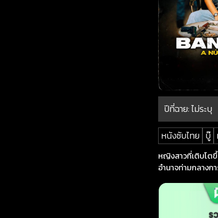
ปีที่ฉาย:
ไม่ระบุ
หนังซับไทย
บู๊
หญิงสาวที่เติบโตข
อำนาจท่ามกลางการ