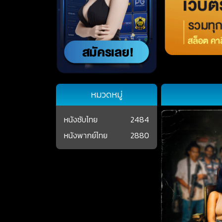
หมวดหมู่
หนังซับไทย
2484
หนังพากย์ไทย
2880