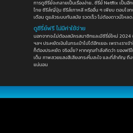
การดูซีรี่ย์จะกลายเป็นเรื่องง่าย.. ซีรี่ย์ Netflix เป็
ไทย ซีรีส์ญี่ปุ่น ซีรีส์เกาหลี หรืออื่น ๆ เพียบ ตอ
เดือน ดูแล้วระบบทันสมัย รวดเร็ว ไม่ต้องดาวน์โหลด
ดูซีรี่ย์ฟรี ไม่มีค่าใช้จ่าย
นอกจากจะไม่ต้องสมัครสมาชิกและมีซีรี่ย์ใหม่ 2024 จุกๆ
ฯลฯ ประหยัดเงินในกระเป๋าไปได้อีกเยอะ เพราะเราเข้าใจ
ก็ต้องประหยัด จริงมั้ย? หากคุณกำลังคิดว่า ของฟรีใน
เต็ม ภาพสวยแสงสีเสียงกระหึ่มสะใจ และที่สำคัญ ถึงจ
แน่นอน