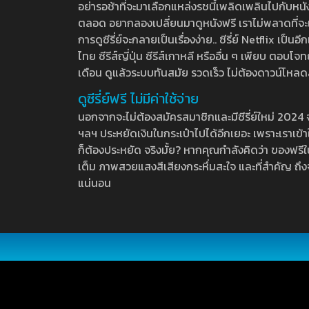
อย่ารอช้าที่จะมาเลือกแหล่งรชนี้เพลิดเพลินไปกับหนังให
ตลอด อยากลองเปลี่ยนมาดูหนังฟรี เราไม่พลาดที่จะแนะน
การดูซีรี่ย์จะกลายเป็นเรื่องง่าย.. ซีรี่ย์ Netflix เป็
ไทย ซีรีส์ญี่ปุ่น ซีรีส์เกาหลี หรืออื่น ๆ เพียบ ตอ
เดือน ดูแล้วระบบทันสมัย รวดเร็ว ไม่ต้องดาวน์โหลด
ดูซีรี่ย์ฟรี ไม่มีค่าใช้จ่าย
นอกจากจะไม่ต้องสมัครสมาชิกและมีซีรี่ย์ใหม่ 2024 จุกๆ
ฯลฯ ประหยัดเงินในกระเป๋าไปได้อีกเยอะ เพราะเราเข้าใจ
ก็ต้องประหยัด จริงมั้ย? หากคุณกำลังคิดว่า ของฟรีใน
เต็ม ภาพสวยแสงสีเสียงกระหึ่มสะใจ และที่สำคัญ ถึงจ
แน่นอน