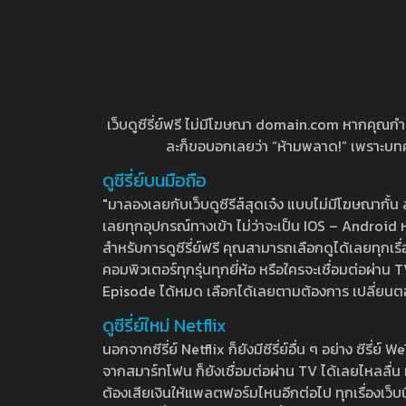
เว็บดูซีรี่ย์ฟรี ไม่มีโฆษณา domain.com หากคุณกำลัง
ละก็ขอบอกเลยว่า “ห้ามพลาด!” เพราะบทความ
ดูซีรี่ย์บนมือถือ
"มาลองเลยกับเว็บดูซีรีส์สุดเจ๋ง แบบไม่มีโฆษณากั
เลยทุกอุปกรณ์ทางเข้า ไม่ว่าจะเป็น IOS – Android หร
สำหรับการดูซีรี่ย์ฟรี คุณสามารถเลือกดูได้เลยทุกเรื
คอมพิวเตอร์ทุกรุ่นทุกยี่ห้อ หรือใครจะเชื่อมต่อผ
Episode ได้หมด เลือกได้เลยตามต้องการ เปลี่ยนตอนเ
ดูซีรี่ย์ใหม่ Netflix
นอกจากซีรี่ย์ Netflix ก็ยังมีซีรี่ย์อื่น ๆ อย่าง ซ
จากสมาร์ทโฟน ก็ยังเชื่อมต่อผ่าน TV ได้เลยไหลลื่น ห
ต้องเสียเงินให้แพลตฟอร์มไหนอีกต่อไป ทุกเรื่องเว็บนี้จ