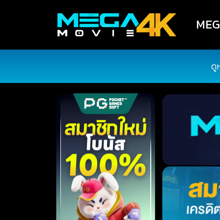
MEGA
ดู