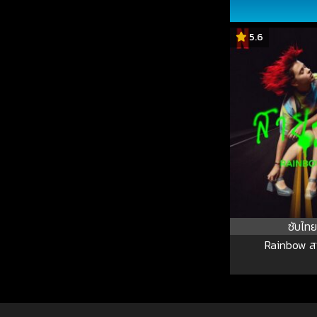
5.6
ซับไทย
Rainbow สา