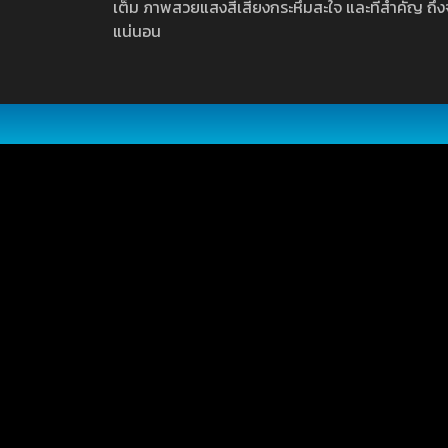
เต็ม ภาพสวยแสงสีเสียงกระหึ่มสะใจ และที่สำคัญ ถึงจ
แน่นอน