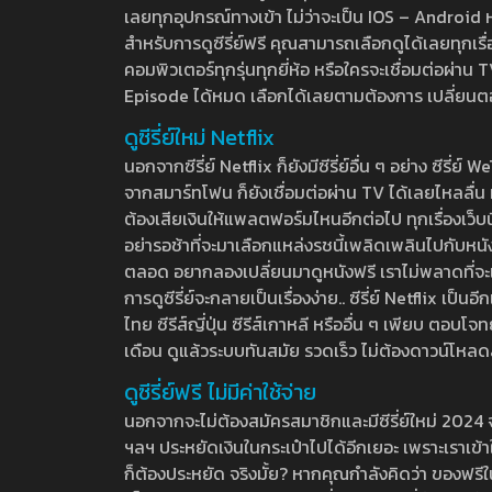
เลยทุกอุปกรณ์ทางเข้า ไม่ว่าจะเป็น IOS – Android หร
สำหรับการดูซีรี่ย์ฟรี คุณสามารถเลือกดูได้เลยทุกเรื
คอมพิวเตอร์ทุกรุ่นทุกยี่ห้อ หรือใครจะเชื่อมต่อผ
Episode ได้หมด เลือกได้เลยตามต้องการ เปลี่ยนตอนเ
ดูซีรี่ย์ใหม่ Netflix
นอกจากซีรี่ย์ Netflix ก็ยังมีซีรี่ย์อื่น ๆ อย่าง ซ
จากสมาร์ทโฟน ก็ยังเชื่อมต่อผ่าน TV ได้เลยไหลลื่น ห
ต้องเสียเงินให้แพลตฟอร์มไหนอีกต่อไป ทุกเรื่องเว็บนี้จ
อย่ารอช้าที่จะมาเลือกแหล่งรชนี้เพลิดเพลินไปกับหนังให
ตลอด อยากลองเปลี่ยนมาดูหนังฟรี เราไม่พลาดที่จะแนะน
การดูซีรี่ย์จะกลายเป็นเรื่องง่าย.. ซีรี่ย์ Netflix เป็
ไทย ซีรีส์ญี่ปุ่น ซีรีส์เกาหลี หรืออื่น ๆ เพียบ ตอ
เดือน ดูแล้วระบบทันสมัย รวดเร็ว ไม่ต้องดาวน์โหลด
ดูซีรี่ย์ฟรี ไม่มีค่าใช้จ่าย
นอกจากจะไม่ต้องสมัครสมาชิกและมีซีรี่ย์ใหม่ 2024 จุกๆ
ฯลฯ ประหยัดเงินในกระเป๋าไปได้อีกเยอะ เพราะเราเข้าใจ
ก็ต้องประหยัด จริงมั้ย? หากคุณกำลังคิดว่า ของฟรีใน