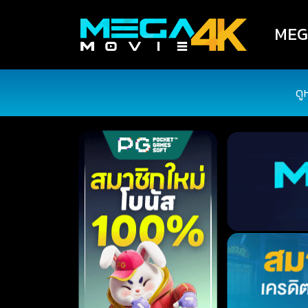
MEGA
ดู