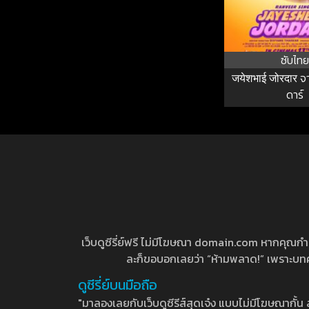
ซับไทย
जयेशभाई जोरदार จ
ดาร์
เว็บดูซีรี่ย์ฟรี ไม่มีโฆษณา domain.com หากคุณกำลัง
ละก็ขอบอกเลยว่า “ห้ามพลาด!” เพราะบทความ
ดูซีรี่ย์บนมือถือ
"มาลองเลยกับเว็บดูซีรีส์สุดเจ๋ง แบบไม่มีโฆษณากั