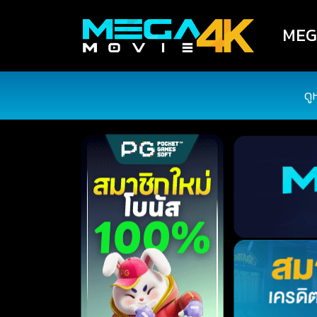
MEGA
ดู