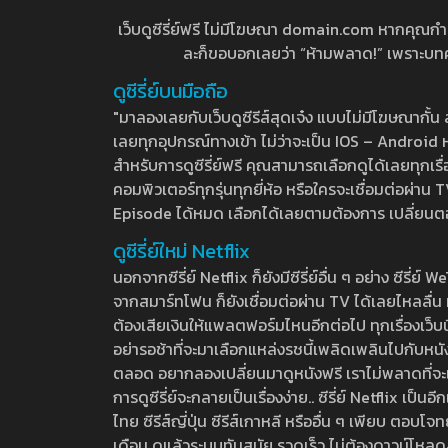
เว็บดูซีรี่ย์ฟรี ไม่มีโฆษณา domain.com หากคุณกำลัง
ละก็ขอบอกเลยว่า “ห้ามพลาด!” เพราะบทความ
ดูซีรี่ย์บนมือถือ
"มาลองเลยกับเว็บดูซีรีส์สุดเจ๋ง แบบไม่มีโฆษณากั
เลยทุกอุปกรณ์ทางเข้า ไม่ว่าจะเป็น IOS – Android หร
สำหรับการดูซีรี่ย์ฟรี คุณสามารถเลือกดูได้เลยทุกเรื
คอมพิวเตอร์ทุกรุ่นทุกยี่ห้อ หรือใครจะเชื่อมต่อผ
Episode ได้หมด เลือกได้เลยตามต้องการ เปลี่ยนตอนเ
ดูซีรี่ย์ใหม่ Netflix
นอกจากซีรี่ย์ Netflix ก็ยังมีซีรี่ย์อื่น ๆ อย่าง ซ
จากสมาร์ทโฟน ก็ยังเชื่อมต่อผ่าน TV ได้เลยไหลลื่น ห
ต้องเสียเงินให้แพลตฟอร์มไหนอีกต่อไป ทุกเรื่องเว็บนี้จ
อย่ารอช้าที่จะมาเลือกแหล่งรชนี้เพลิดเพลินไปกับหนังให
ตลอด อยากลองเปลี่ยนมาดูหนังฟรี เราไม่พลาดที่จะแนะน
การดูซีรี่ย์จะกลายเป็นเรื่องง่าย.. ซีรี่ย์ Netflix เป็
ไทย ซีรีส์ญี่ปุ่น ซีรีส์เกาหลี หรืออื่น ๆ เพียบ ตอ
เดือน ดูแล้วระบบทันสมัย รวดเร็ว ไม่ต้องดาวน์โหลด