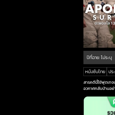
ปีที่ฉาย:
ไม่ระบุ
หนังซับไทย
ประ
สารคดีนี้ใช้ฟุตเท
อวกาศกลับบ้านอย