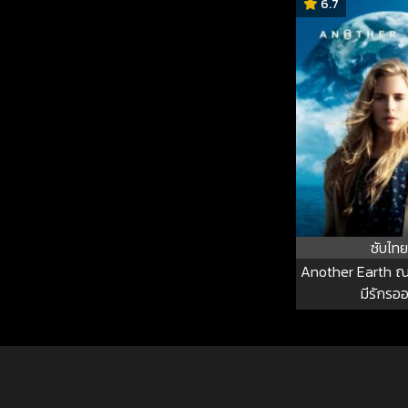
6.7
ซับไทย
Another Earth ณ
มีรักรออย