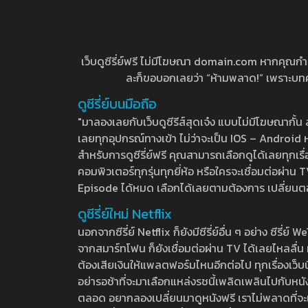
เว็บดูซีรี่ย์ฟรี ไม่มีโฆษณา domain.com หากคุณกำลัง
ละก็ขอบอกเลยว่า “ห้ามพลาด!” เพราะบทความ
ดูซีรี่ย์บนมือถือ
"มาลองเลยกับเว็บดูซีรีส์สุดเจ๋ง แบบไม่มีโฆษณากั
เลยทุกอุปกรณ์ทางเข้า ไม่ว่าจะเป็น IOS – Android หร
สำหรับการดูซีรี่ย์ฟรี คุณสามารถเลือกดูได้เลยทุกเรื
คอมพิวเตอร์ทุกรุ่นทุกยี่ห้อ หรือใครจะเชื่อมต่อผ
Episode ได้หมด เลือกได้เลยตามต้องการ เปลี่ยนตอนเ
ดูซีรี่ย์ใหม่ Netflix
นอกจากซีรี่ย์ Netflix ก็ยังมีซีรี่ย์อื่น ๆ อย่าง ซ
จากสมาร์ทโฟน ก็ยังเชื่อมต่อผ่าน TV ได้เลยไหลลื่น ห
ต้องเสียเงินให้แพลตฟอร์มไหนอีกต่อไป ทุกเรื่องเว็บนี้จ
อย่ารอช้าที่จะมาเลือกแหล่งรชนี้เพลิดเพลินไปกับหนังให
ตลอด อยากลองเปลี่ยนมาดูหนังฟรี เราไม่พลาดที่จะแนะน