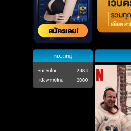
หมวดหมู่
หนังซับไทย
2484
หนังพากย์ไทย
2880