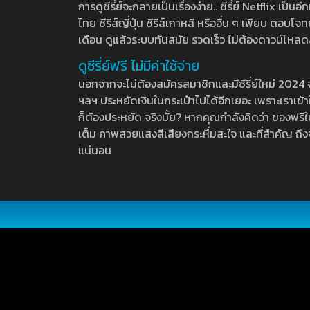
การดูซีรี่ย์จะกลายเป็นเรื่องง่าย.. ซีรี่ย์ Netflix เป็
ไทย ซีรีส์ญี่ปุ่น ซีรีส์เกาหลี หรืออื่น ๆ เพียบ ตอ
เดือน ดูแล้วระบบทันสมัย รวดเร็ว ไม่ต้องดาวน์โหลด
ดูซีรี่ย์ฟรี ไม่มีค่าใช้จ่าย
นอกจากจะไม่ต้องสมัครสมาชิกและมีซีรี่ย์ใหม่ 2024 จุกๆ
ฯลฯ ประหยัดเงินในกระเป๋าไปได้อีกเยอะ เพราะเราเข้าใจ
ก็ต้องประหยัด จริงมั้ย? หากคุณกำลังคิดว่า ของฟรีใน
เต็ม ภาพสวยแสงสีเสียงกระหึ่มสะใจ และที่สำคัญ ถึงจ
แน่นอน