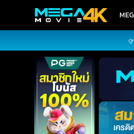
MEGA
ดู