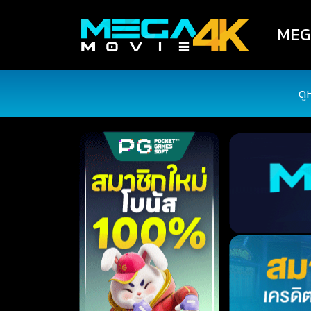
MEGA
ดู