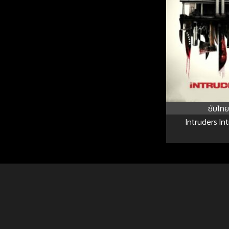
ซับไทย
Intruders In