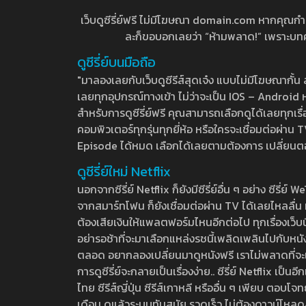
เว็บดูซีรี่ย์ฟรี ไม่มีโฆษณา domain.com หากคุณกำลัง
ละก็ขอบอกเลยว่า “ห้ามพลาด!” เพราะบทความ
ดูซีรี่ย์บนมือถือ
"มาลองเลยกับเว็บดูซีรีส์สุดเจ๋ง แบบไม่มีโฆษณากั
เลยทุกอุปกรณ์ทางเข้า ไม่ว่าจะเป็น IOS – Android หร
สำหรับการดูซีรี่ย์ฟรี คุณสามารถเลือกดูได้เลยทุกเรื
คอมพิวเตอร์ทุกรุ่นทุกยี่ห้อ หรือใครจะเชื่อมต่อผ
Episode ได้หมด เลือกได้เลยตามต้องการ เปลี่ยนตอนเ
ดูซีรี่ย์ใหม่ Netflix
นอกจากซีรี่ย์ Netflix ก็ยังมีซีรี่ย์อื่น ๆ อย่าง ซ
จากสมาร์ทโฟน ก็ยังเชื่อมต่อผ่าน TV ได้เลยไหลลื่น ห
ต้องเสียเงินให้แพลตฟอร์มไหนอีกต่อไป ทุกเรื่องเว็บนี้จ
อย่ารอช้าที่จะมาเลือกแหล่งรชนี้เพลิดเพลินไปกับหนังให
ตลอด อยากลองเปลี่ยนมาดูหนังฟรี เราไม่พลาดที่จะแนะน
การดูซีรี่ย์จะกลายเป็นเรื่องง่าย.. ซีรี่ย์ Netflix เป็
ไทย ซีรีส์ญี่ปุ่น ซีรีส์เกาหลี หรืออื่น ๆ เพียบ ตอ
เดือน ดูแล้วระบบทันสมัย รวดเร็ว ไม่ต้องดาวน์โหลด