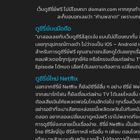
เว็บดูซีรี่ย์ฟรี ไม่มีโฆษณา domain.com หากคุณกำลัง
ละก็ขอบอกเลยว่า “ห้ามพลาด!” เพราะบทความ
ดูซีรี่ย์บนมือถือ
"มาลองเลยกับเว็บดูซีรีส์สุดเจ๋ง แบบไม่มีโฆษณากั
เลยทุกอุปกรณ์ทางเข้า ไม่ว่าจะเป็น IOS – Android หร
สำหรับการดูซีรี่ย์ฟรี คุณสามารถเลือกดูได้เลยทุกเรื
คอมพิวเตอร์ทุกรุ่นทุกยี่ห้อ หรือใครจะเชื่อมต่อผ
Episode ได้หมด เลือกได้เลยตามต้องการ เปลี่ยนตอนเ
ดูซีรี่ย์ใหม่ Netflix
นอกจากซีรี่ย์ Netflix ก็ยังมีซีรี่ย์อื่น ๆ อย่าง ซ
จากสมาร์ทโฟน ก็ยังเชื่อมต่อผ่าน TV ได้เลยไหลลื่น ห
ต้องเสียเงินให้แพลตฟอร์มไหนอีกต่อไป ทุกเรื่องเว็บนี้จ
อย่ารอช้าที่จะมาเลือกแหล่งรชนี้เพลิดเพลินไปกับหนังให
ตลอด อยากลองเปลี่ยนมาดูหนังฟรี เราไม่พลาดที่จะแนะน
การดูซีรี่ย์จะกลายเป็นเรื่องง่าย.. ซีรี่ย์ Netflix เป็
ไทย ซีรีส์ญี่ปุ่น ซีรีส์เกาหลี หรืออื่น ๆ เพียบ ตอ
เดือน ดูแล้วระบบทันสมัย รวดเร็ว ไม่ต้องดาวน์โหลด