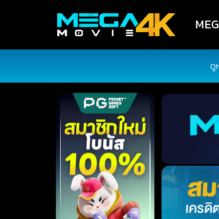
MEGA
ดู