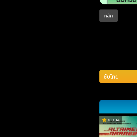
หลัก
6.084