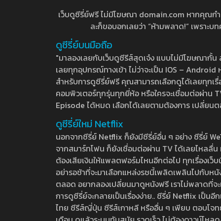
เว็บดูซีรี่ย์ฟรี ไม่มีโฆษณา domain.com หากคุณกำลัง
ละก็ขอบอกเลยว่า “ห้ามพลาด!” เพราะบทความ
ดูซีรี่ย์บนมือถือ
"มาลองเลยกับเว็บดูซีรีส์สุดเจ๋ง แบบไม่มีโฆษณากั
เลยทุกอุปกรณ์ทางเข้า ไม่ว่าจะเป็น IOS – Android หร
สำหรับการดูซีรี่ย์ฟรี คุณสามารถเลือกดูได้เลยทุกเรื
คอมพิวเตอร์ทุกรุ่นทุกยี่ห้อ หรือใครจะเชื่อมต่อผ
Episode ได้หมด เลือกได้เลยตามต้องการ เปลี่ยนตอนเ
ดูซีรี่ย์ใหม่ Netflix
นอกจากซีรี่ย์ Netflix ก็ยังมีซีรี่ย์อื่น ๆ อย่าง ซ
จากสมาร์ทโฟน ก็ยังเชื่อมต่อผ่าน TV ได้เลยไหลลื่น ห
ต้องเสียเงินให้แพลตฟอร์มไหนอีกต่อไป ทุกเรื่องเว็บนี้จ
อย่ารอช้าที่จะมาเลือกแหล่งรชนี้เพลิดเพลินไปกับหนังให
ตลอด อยากลองเปลี่ยนมาดูหนังฟรี เราไม่พลาดที่จะแนะน
การดูซีรี่ย์จะกลายเป็นเรื่องง่าย.. ซีรี่ย์ Netflix เป็
ไทย ซีรีส์ญี่ปุ่น ซีรีส์เกาหลี หรืออื่น ๆ เพียบ ตอ
เดือน ดูแล้วระบบทันสมัย รวดเร็ว ไม่ต้องดาวน์โหลด