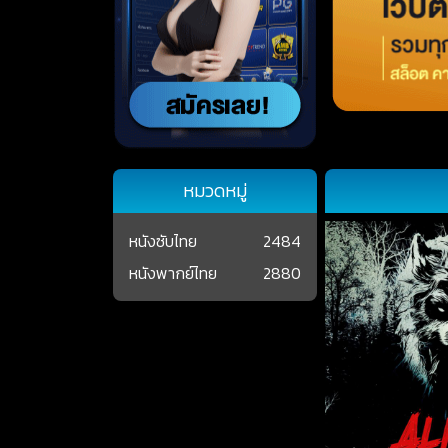
หมวดหมู่
หนังซับไทย
2484
หนังพากย์ไทย
2880