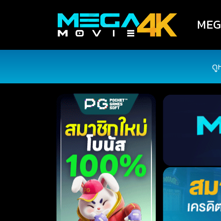
MEGA
ดู