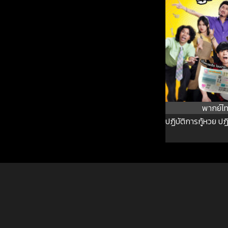
พากย์ไ
ปฏิบัติการกู้หวย ปฏ