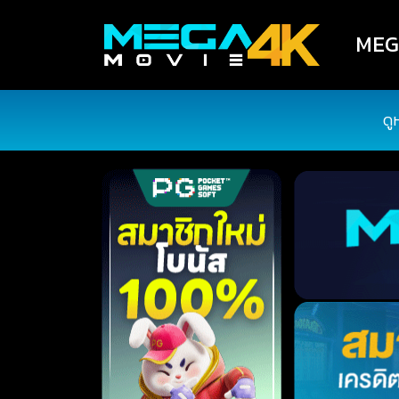
MEGA
ดู