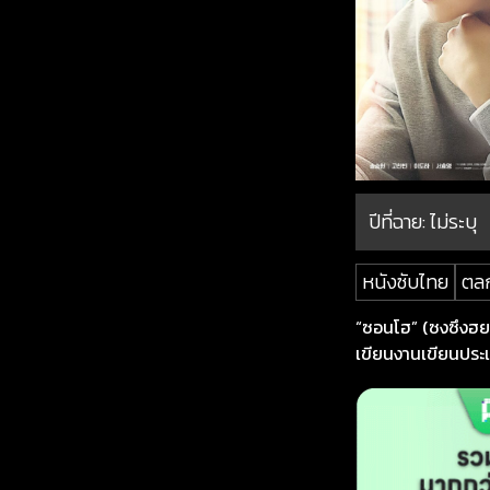
ปีที่ฉาย:
ไม่ระบุ
หนังซับไทย
ตล
“ซอนโฮ” (ซงซึงฮยอ
เขียนงานเขียนประเภ