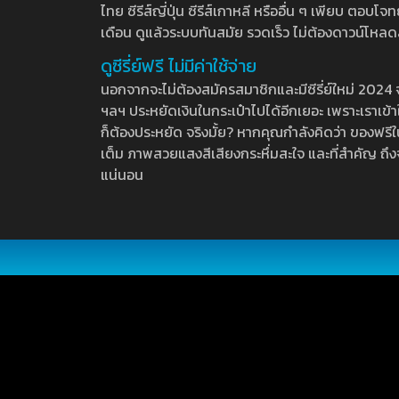
ไทย ซีรีส์ญี่ปุ่น ซีรีส์เกาหลี หรืออื่น ๆ เพียบ ตอ
เดือน ดูแล้วระบบทันสมัย รวดเร็ว ไม่ต้องดาวน์โหลด
ดูซีรี่ย์ฟรี ไม่มีค่าใช้จ่าย
นอกจากจะไม่ต้องสมัครสมาชิกและมีซีรี่ย์ใหม่ 2024 จุกๆ
ฯลฯ ประหยัดเงินในกระเป๋าไปได้อีกเยอะ เพราะเราเข้าใจ
ก็ต้องประหยัด จริงมั้ย? หากคุณกำลังคิดว่า ของฟรีใน
เต็ม ภาพสวยแสงสีเสียงกระหึ่มสะใจ และที่สำคัญ ถึงจ
แน่นอน