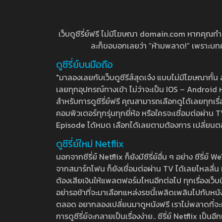
เว็บดูซีรี่ย์ฟรี ไม่มีโฆษณา domain.com หากคุณกำลัง
ละก็ขอบอกเลยว่า “ห้ามพลาด!” เพราะบทความ
ดูซีรี่ย์บนมือถือ
"มาลองเลยกับเว็บดูซีรีส์สุดเจ๋ง แบบไม่มีโฆษณากั
เลยทุกอุปกรณ์ทางเข้า ไม่ว่าจะเป็น IOS – Android หร
สำหรับการดูซีรี่ย์ฟรี คุณสามารถเลือกดูได้เลยทุกเรื
คอมพิวเตอร์ทุกรุ่นทุกยี่ห้อ หรือใครจะเชื่อมต่อผ
Episode ได้หมด เลือกได้เลยตามต้องการ เปลี่ยนตอนเ
ดูซีรี่ย์ใหม่ Netflix
นอกจากซีรี่ย์ Netflix ก็ยังมีซีรี่ย์อื่น ๆ อย่าง ซ
จากสมาร์ทโฟน ก็ยังเชื่อมต่อผ่าน TV ได้เลยไหลลื่น ห
ต้องเสียเงินให้แพลตฟอร์มไหนอีกต่อไป ทุกเรื่องเว็บนี้จ
อย่ารอช้าที่จะมาเลือกแหล่งรชนี้เพลิดเพลินไปกับหนังให
ตลอด อยากลองเปลี่ยนมาดูหนังฟรี เราไม่พลาดที่จะแนะน
การดูซีรี่ย์จะกลายเป็นเรื่องง่าย.. ซีรี่ย์ Netflix เป็