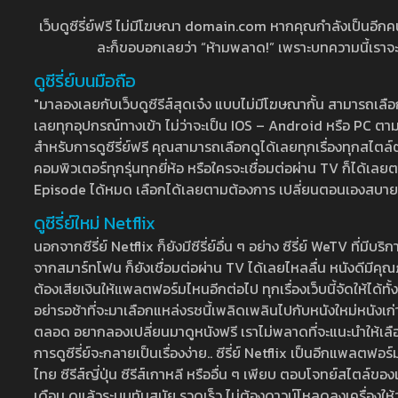
เว็บดูซีรี่ย์ฟรี ไม่มีโฆษณา domain.com หากคุณกำลังเป็นอีกคนที่
ละก็ขอบอกเลยว่า “ห้ามพลาด!” เพราะบทความนี้เราจะมาบ
ดูซีรี่ย์บนมือถือ
"มาลองเลยกับเว็บดูซีรีส์สุดเจ๋ง แบบไม่มีโฆษณากั้น สามารถเ
เลยทุกอุปกรณ์ทางเข้า ไม่ว่าจะเป็น IOS – Android หรือ PC ตามต้
สำหรับการดูซีรี่ย์ฟรี คุณสามารถเลือกดูได้เลยทุกเรื่องทุกสไตล์ต
คอมพิวเตอร์ทุกรุ่นทุกยี่ห้อ หรือใครจะเชื่อมต่อผ่าน TV ก็ได
Episode ได้หมด เลือกได้เลยตามต้องการ เปลี่ยนตอนเองสบาย ๆ เ
ดูซีรี่ย์ใหม่ Netflix
นอกจากซีรี่ย์ Netflix ก็ยังมีซีรี่ย์อื่น ๆ อย่าง ซีรี่ย์ WeTV 
จากสมาร์ทโฟน ก็ยังเชื่อมต่อผ่าน TV ได้เลยไหลลื่น หนังดีมีคุณภ
ต้องเสียเงินให้แพลตฟอร์มไหนอีกต่อไป ทุกเรื่องเว็บนี้จัดให้ได้ทั้
อย่ารอช้าที่จะมาเลือกแหล่งรชนี้เพลิดเพลินไปกับหนังใหม่หนังเก่าท
ตลอด อยากลองเปลี่ยนมาดูหนังฟรี เราไม่พลาดที่จะแนะนำให้เลือกดู
การดูซีรี่ย์จะกลายเป็นเรื่องง่าย.. ซีรี่ย์ Netflix เป็นอีกแพลตฟอร์
ไทย ซีรีส์ญี่ปุ่น ซีรีส์เกาหลี หรืออื่น ๆ เพียบ ตอบโจทย์สไตล์ข
เดือน ดูแล้วระบบทันสมัย รวดเร็ว ไม่ต้องดาวน์โหลดลงเครื่องให