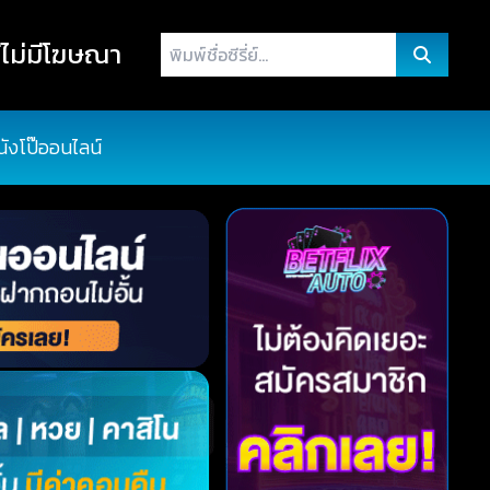
พิมพ์
ไม่มีโฆษณา
ชื่อ
ซี
รี่
นังโป๊ออนไลน์
ย์...