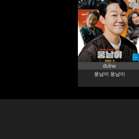
-
ซับไทย
웅남이 웅남이