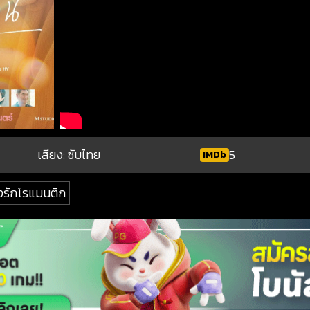
เสียง: ซับไทย
5
IMDb
งรักโรแมนติก