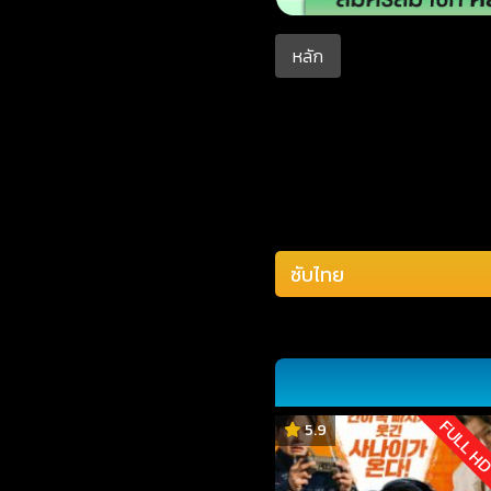
หลัก
FULL H
5.9