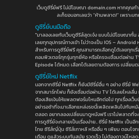
เว็บดูซีรี่ย์ฟรี ไม่มีโฆษณา domain.com หากคุณกำลัง
ละก็ขอบอกเลยว่า “ห้ามพลาด!” เพราะบทความ
ดูซีรี่ย์บนมือถือ
"มาลองเลยกับเว็บดูซีรีส์สุดเจ๋ง แบบไม่มีโฆษณากั
เลยทุกอุปกรณ์ทางเข้า ไม่ว่าจะเป็น IOS – Android หร
สำหรับการดูซีรี่ย์ฟรี คุณสามารถเลือกดูได้เลยทุกเรื
คอมพิวเตอร์ทุกรุ่นทุกยี่ห้อ หรือใครจะเชื่อมต่อผ
Episode ได้หมด เลือกได้เลยตามต้องการ เปลี่ยนตอนเ
ดูซีรี่ย์ใหม่ Netflix
นอกจากซีรี่ย์ Netflix ก็ยังมีซีรี่ย์อื่น ๆ อย่าง ซ
จากสมาร์ทโฟน ก็ยังเชื่อมต่อผ่าน TV ได้เลยไหลลื่น ห
ต้องเสียเงินให้แพลตฟอร์มไหนอีกต่อไป ทุกเรื่องเว็บนี้จ
อย่ารอช้าที่จะมาเลือกแหล่งรชนี้เพลิดเพลินไปกับหนังให
ตลอด อยากลองเปลี่ยนมาดูหนังฟรี เราไม่พลาดที่จะแนะน
การดูซีรี่ย์จะกลายเป็นเรื่องง่าย.. ซีรี่ย์ Netflix เป็
ไทย ซีรีส์ญี่ปุ่น ซีรีส์เกาหลี หรืออื่น ๆ เพียบ ตอ
เดือน ดูแล้วระบบทันสมัย รวดเร็ว ไม่ต้องดาวน์โหลด