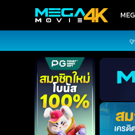
MEGA
ดู