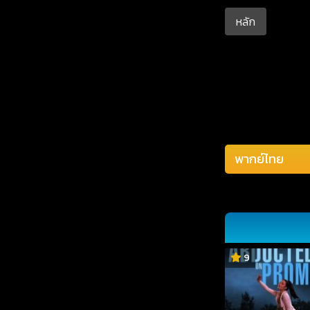
หลัก
9