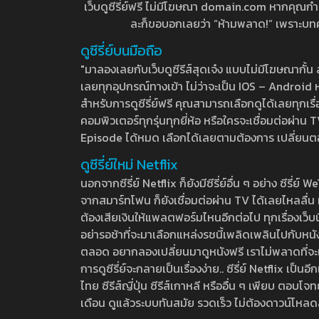
เว็บดูซีรี่ย์ฟรี ไม่มีโฆษณา domain.com หากคุณกำลัง
ละก็ขอบอกเลยว่า “ห้ามพลาด!” เพราะบทความ
ดูซีรี่ย์บนมือถือ
"มาลองเลยกับเว็บดูซีรีส์สุดเจ๋ง แบบไม่มีโฆษณากั
เลยทุกอุปกรณ์ทางเข้า ไม่ว่าจะเป็น IOS – Android หร
สำหรับการดูซีรี่ย์ฟรี คุณสามารถเลือกดูได้เลยทุกเรื
คอมพิวเตอร์ทุกรุ่นทุกยี่ห้อ หรือใครจะเชื่อมต่อผ
Episode ได้หมด เลือกได้เลยตามต้องการ เปลี่ยนตอนเ
ดูซีรี่ย์ใหม่ Netflix
นอกจากซีรี่ย์ Netflix ก็ยังมีซีรี่ย์อื่น ๆ อย่าง ซ
จากสมาร์ทโฟน ก็ยังเชื่อมต่อผ่าน TV ได้เลยไหลลื่น ห
ต้องเสียเงินให้แพลตฟอร์มไหนอีกต่อไป ทุกเรื่องเว็บนี้จ
อย่ารอช้าที่จะมาเลือกแหล่งรชนี้เพลิดเพลินไปกับหนังให
ตลอด อยากลองเปลี่ยนมาดูหนังฟรี เราไม่พลาดที่จะแนะน
การดูซีรี่ย์จะกลายเป็นเรื่องง่าย.. ซีรี่ย์ Netflix เป็
ไทย ซีรีส์ญี่ปุ่น ซีรีส์เกาหลี หรืออื่น ๆ เพียบ ตอ
เดือน ดูแล้วระบบทันสมัย รวดเร็ว ไม่ต้องดาวน์โหลด