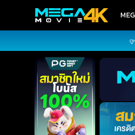
MEGA
ดู