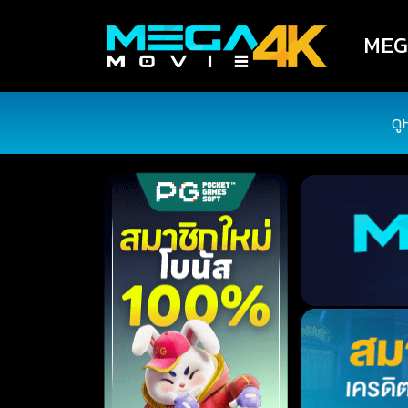
MEGA
ดู