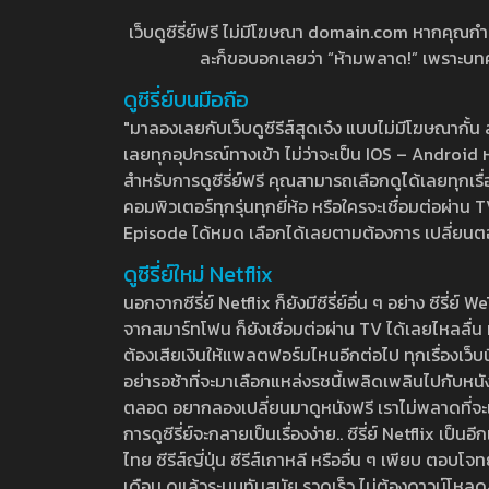
เว็บดูซีรี่ย์ฟรี ไม่มีโฆษณา domain.com หากคุณกำลัง
ละก็ขอบอกเลยว่า “ห้ามพลาด!” เพราะบทความ
ดูซีรี่ย์บนมือถือ
"มาลองเลยกับเว็บดูซีรีส์สุดเจ๋ง แบบไม่มีโฆษณากั
เลยทุกอุปกรณ์ทางเข้า ไม่ว่าจะเป็น IOS – Android หร
สำหรับการดูซีรี่ย์ฟรี คุณสามารถเลือกดูได้เลยทุกเรื
คอมพิวเตอร์ทุกรุ่นทุกยี่ห้อ หรือใครจะเชื่อมต่อผ
Episode ได้หมด เลือกได้เลยตามต้องการ เปลี่ยนตอนเ
ดูซีรี่ย์ใหม่ Netflix
นอกจากซีรี่ย์ Netflix ก็ยังมีซีรี่ย์อื่น ๆ อย่าง ซ
จากสมาร์ทโฟน ก็ยังเชื่อมต่อผ่าน TV ได้เลยไหลลื่น ห
ต้องเสียเงินให้แพลตฟอร์มไหนอีกต่อไป ทุกเรื่องเว็บนี้จ
อย่ารอช้าที่จะมาเลือกแหล่งรชนี้เพลิดเพลินไปกับหนังให
ตลอด อยากลองเปลี่ยนมาดูหนังฟรี เราไม่พลาดที่จะแนะน
การดูซีรี่ย์จะกลายเป็นเรื่องง่าย.. ซีรี่ย์ Netflix เป็
ไทย ซีรีส์ญี่ปุ่น ซีรีส์เกาหลี หรืออื่น ๆ เพียบ ตอ
เดือน ดูแล้วระบบทันสมัย รวดเร็ว ไม่ต้องดาวน์โหลด