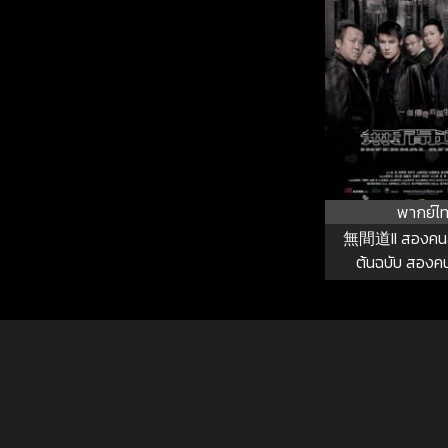
พากย์ไ
無間道II สองคนส
ต้นฉบับ สอง