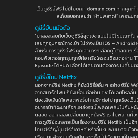
เว็บดูซีรี่ย์ฟรี ไม่มีโฆษณา domain.com หากคุณกำลัง
ละก็ขอบอกเลยว่า “ห้ามพลาด!” เพราะบทความ
ดูซีรี่ย์บนมือถือ
"มาลองเลยกับเว็บดูซีรีส์สุดเจ๋ง แบบไม่มีโฆษณากั
เลยทุกอุปกรณ์ทางเข้า ไม่ว่าจะเป็น IOS – Android หร
สำหรับการดูซีรี่ย์ฟรี คุณสามารถเลือกดูได้เลยทุกเรื
คอมพิวเตอร์ทุกรุ่นทุกยี่ห้อ หรือใครจะเชื่อมต่อผ
Episode ได้หมด เลือกได้เลยตามต้องการ เปลี่ยนตอนเ
ดูซีรี่ย์ใหม่ Netflix
นอกจากซีรี่ย์ Netflix ก็ยังมีซีรี่ย์อื่น ๆ อย่าง ซ
จากสมาร์ทโฟน ก็ยังเชื่อมต่อผ่าน TV ได้เลยไหลลื่น ห
ต้องเสียเงินให้แพลตฟอร์มไหนอีกต่อไป ทุกเรื่องเว็บนี้จ
อย่ารอช้าที่จะมาเลือกแหล่งรชนี้เพลิดเพลินไปกับหนังให
ตลอด อยากลองเปลี่ยนมาดูหนังฟรี เราไม่พลาดที่จะแนะน
การดูซีรี่ย์จะกลายเป็นเรื่องง่าย.. ซีรี่ย์ Netflix เป็
ไทย ซีรีส์ญี่ปุ่น ซีรีส์เกาหลี หรืออื่น ๆ เพียบ ตอ
เดือน ดูแล้วระบบทันสมัย รวดเร็ว ไม่ต้องดาวน์โหลด