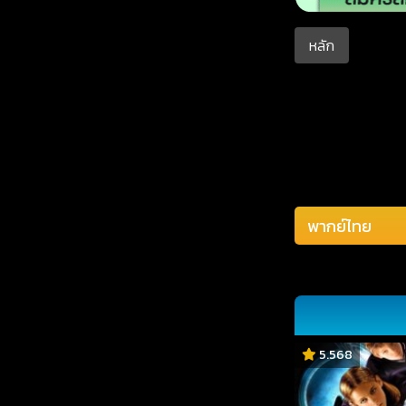
หลัก
5.568