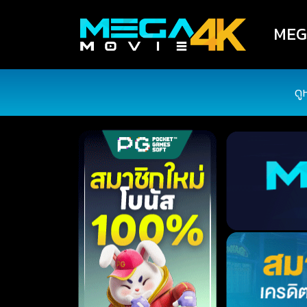
MEGA
ดู