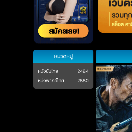
หมวดหมู่
หนังซับไทย
2484
หนังพากย์ไทย
2880