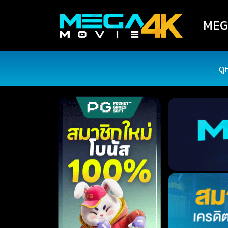
MEGA
ดู