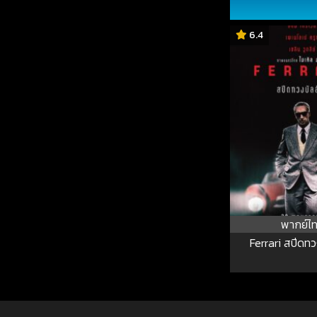
6.4
พากย์ไ
Ferrari สปีดทว