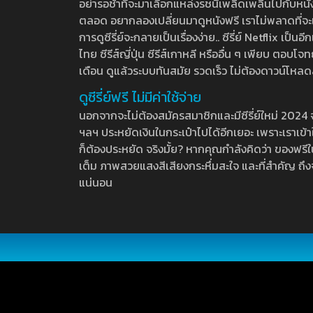
อย่ารอช้าที่จะมาเลือกแหล่งรชนี้เพลิดเพลินไปกับหนังให
ตลอด อยากลองเปลี่ยนมาดูหนังฟรี เราไม่พลาดที่จะแนะน
การดูซีรี่ย์จะกลายเป็นเรื่องง่าย.. ซีรี่ย์ Netflix เป็
ไทย ซีรีส์ญี่ปุ่น ซีรีส์เกาหลี หรืออื่น ๆ เพียบ ตอ
เดือน ดูแล้วระบบทันสมัย รวดเร็ว ไม่ต้องดาวน์โหลด
ดูซีรี่ย์ฟรี ไม่มีค่าใช้จ่าย
นอกจากจะไม่ต้องสมัครสมาชิกและมีซีรี่ย์ใหม่ 2024 จุกๆ
ฯลฯ ประหยัดเงินในกระเป๋าไปได้อีกเยอะ เพราะเราเข้าใจ
ก็ต้องประหยัด จริงมั้ย? หากคุณกำลังคิดว่า ของฟรีใน
เต็ม ภาพสวยแสงสีเสียงกระหึ่มสะใจ และที่สำคัญ ถึงจ
แน่นอน