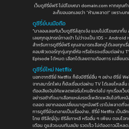
เว็บดูซีรี่ย์ฟรี ไม่มีโฆษณา domain.com หากคุณกำลัง
ละก็ขอบอกเลยว่า “ห้ามพลาด!” เพราะบทความ
ดูซีรี่ย์บนมือถือ
"มาลองเลยกับเว็บดูซีรีส์สุดเจ๋ง แบบไม่มีโฆษณากั
เลยทุกอุปกรณ์ทางเข้า ไม่ว่าจะเป็น IOS – Android หร
สำหรับการดูซีรี่ย์ฟรี คุณสามารถเลือกดูได้เลยทุกเรื
คอมพิวเตอร์ทุกรุ่นทุกยี่ห้อ หรือใครจะเชื่อมต่อผ
Episode ได้หมด เลือกได้เลยตามต้องการ เปลี่ยนตอนเ
ดูซีรี่ย์ใหม่ Netflix
นอกจากซีรี่ย์ Netflix ก็ยังมีซีรี่ย์อื่น ๆ อย่าง ซ
จากสมาร์ทโฟน ก็ยังเชื่อมต่อผ่าน TV ได้เลยไหลลื่น ห
ต้องเสียเงินให้แพลตฟอร์มไหนอีกต่อไป ทุกเรื่องเว็บนี้จ
อย่ารอช้าที่จะมาเลือกแหล่งรชนี้เพลิดเพลินไปกับหนังให
ตลอด อยากลองเปลี่ยนมาดูหนังฟรี เราไม่พลาดที่จะแนะน
การดูซีรี่ย์จะกลายเป็นเรื่องง่าย.. ซีรี่ย์ Netflix เป็
ไทย ซีรีส์ญี่ปุ่น ซีรีส์เกาหลี หรืออื่น ๆ เพียบ ตอ
เดือน ดูแล้วระบบทันสมัย รวดเร็ว ไม่ต้องดาวน์โหลด