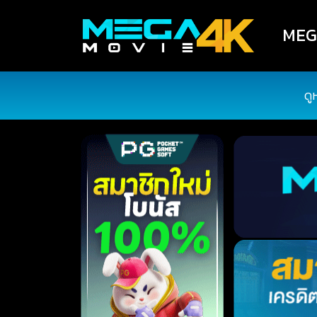
MEGA
ดู