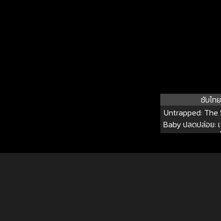
ซับไทย
Untrapped: The S
Baby ปลดปล่อย: เ
ลิล เบบี