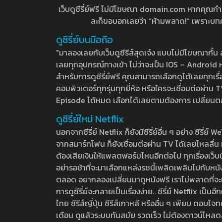
เว็บดูซีรี่ย์ฟรี ไม่มีโฆษณา domain.com หากคุณกำลัง
ละก็ขอบอกเลยว่า “ห้ามพลาด!” เพราะบทความ
ดูซีรี่ย์บนมือถือ
"มาลองเลยกับเว็บดูซีรีส์สุดเจ๋ง แบบไม่มีโฆษณากั
เลยทุกอุปกรณ์ทางเข้า ไม่ว่าจะเป็น IOS – Android หร
สำหรับการดูซีรี่ย์ฟรี คุณสามารถเลือกดูได้เลยทุกเรื
คอมพิวเตอร์ทุกรุ่นทุกยี่ห้อ หรือใครจะเชื่อมต่อผ
Episode ได้หมด เลือกได้เลยตามต้องการ เปลี่ยนตอนเ
ดูซีรี่ย์ใหม่ Netflix
นอกจากซีรี่ย์ Netflix ก็ยังมีซีรี่ย์อื่น ๆ อย่าง ซ
จากสมาร์ทโฟน ก็ยังเชื่อมต่อผ่าน TV ได้เลยไหลลื่น ห
ต้องเสียเงินให้แพลตฟอร์มไหนอีกต่อไป ทุกเรื่องเว็บนี้จ
อย่ารอช้าที่จะมาเลือกแหล่งรชนี้เพลิดเพลินไปกับหนังให
ตลอด อยากลองเปลี่ยนมาดูหนังฟรี เราไม่พลาดที่จะแนะน
การดูซีรี่ย์จะกลายเป็นเรื่องง่าย.. ซีรี่ย์ Netflix เป็
ไทย ซีรีส์ญี่ปุ่น ซีรีส์เกาหลี หรืออื่น ๆ เพียบ ตอ
เดือน ดูแล้วระบบทันสมัย รวดเร็ว ไม่ต้องดาวน์โหลด