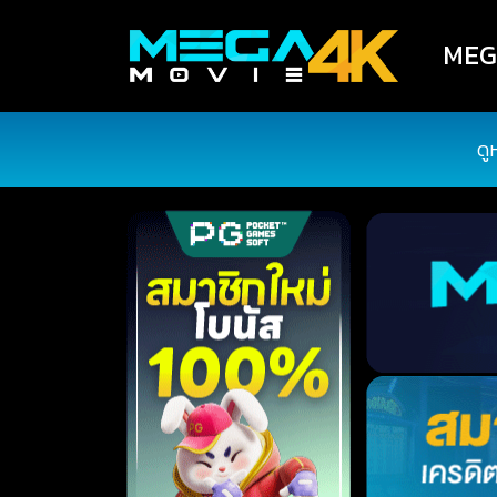
MEGA
ดู