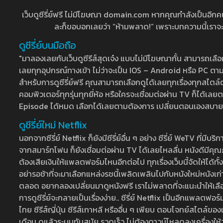
เว็บดูซีรี่ย์ฟรี ไม่มีโฆษณา domain.com หากคุณกำลังเป็นอีกคนที่
ละก็ขอบอกเลยว่า “ห้ามพลาด!” เพราะบทความนี้เราจะมาบ
ดูซีรี่ย์บนมือถือ
"มาลองเลยกับเว็บดูซีรีส์สุดเจ๋ง แบบไม่มีโฆษณากั้น สามารถเ
เลยทุกอุปกรณ์ทางเข้า ไม่ว่าจะเป็น IOS – Android หรือ PC ตามต้
สำหรับการดูซีรี่ย์ฟรี คุณสามารถเลือกดูได้เลยทุกเรื่องทุกสไตล์ต
คอมพิวเตอร์ทุกรุ่นทุกยี่ห้อ หรือใครจะเชื่อมต่อผ่าน TV ก็ได
Episode ได้หมด เลือกได้เลยตามต้องการ เปลี่ยนตอนเองสบาย ๆ เ
ดูซีรี่ย์ใหม่ Netflix
นอกจากซีรี่ย์ Netflix ก็ยังมีซีรี่ย์อื่น ๆ อย่าง ซีรี่ย์ WeTV 
จากสมาร์ทโฟน ก็ยังเชื่อมต่อผ่าน TV ได้เลยไหลลื่น หนังดีมีคุณภ
ต้องเสียเงินให้แพลตฟอร์มไหนอีกต่อไป ทุกเรื่องเว็บนี้จัดให้ได้ทั้
อย่ารอช้าที่จะมาเลือกแหล่งรชนี้เพลิดเพลินไปกับหนังใหม่หนังเก่าท
ตลอด อยากลองเปลี่ยนมาดูหนังฟรี เราไม่พลาดที่จะแนะนำให้เลือกดู
การดูซีรี่ย์จะกลายเป็นเรื่องง่าย.. ซีรี่ย์ Netflix เป็นอีกแพลตฟอร์
ไทย ซีรีส์ญี่ปุ่น ซีรีส์เกาหลี หรืออื่น ๆ เพียบ ตอบโจทย์สไตล์ข
เดือน ดูแล้วระบบทันสมัย รวดเร็ว ไม่ต้องดาวน์โหลดลงเครื่องให