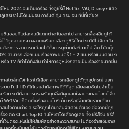
หม่ 2024 จนเต็มเครื่อง ทั้งดูซีรี่ย์ Netflix, ViU, Disney+ แล้ว
เราไม่ได้แน่นอน การันตี คุ้ม ครบ จบ ที่นี่ที่เดียว!
ามชื่นชอบที่แต่ละคนมีแตกต่างกันออกไป สามารถล็อคอินดูได้
ว้ดูคลายเหงา คลายเครียด เลือกดูซีรีย์ใหม่ ๆ ที่นี่ไม่ผิดหวัง
ามต้องการ สามารถเลือกได้ทั้งการดูผ่านมือถือ แท็ปเล็ต โน้ตบุ๊ก
พ 100% สามารถเลือกแบบเรื่องภาพยนตร์ 1 – 2 ชม. หรือแบบตอน ๆ
 TV ก็ทำได้ทั้งสิ้น ทำให้การดูหนังกลายเป็นเรื่องง่ายมากขึ้น
รวมทุกสไตล์หนังให้เราได้เลือก สามารถเลือกดูได้ทุกอุปกรณ์ นอก
 Full HD ที่ให้เราเข้าถึงภาพที่ดีที่สุด เสียงคมชัดไม่จำเป็น
สด ๆ ร้อน ๆ ที่นี่สามารถรองรับทุกสิ่งที่คุณสนใจอย่างตอบโจทย์ จึง
ย์ WeTVแต่ก็ติดที่เครื่องเมมโมรี่เต็ม หรือมีจ่ายเงินรายเดือน
่าสนใจด้านต่าง ๆ รอให้คุณได้มาสัมผัสด้วยตัวเอง ต่อจากนี้ทุก
ง ติด Chart Top 10 ที่มีให้เราได้เลือกดูเลย ทั้ง ซีรีส์จีน ซีรีส์
ที่เว็บตรงแห่งนี้มีให้สัมผัสอย่างสะดวกสบาย ไม่ต้องจ่ายเงินราย
่แปลกที่จะเป็นหนึ่งในดวงใจของนักดูซีรี่ย์ไทยหลาย ๆ คน