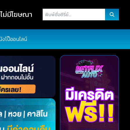
พิมพ์
ไม่มีโฆษณา
ชื่อ
ซี
รี่
นังโป๊ออนไลน์
ย์...