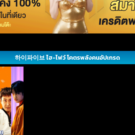
하이파이브 ไฮ-ไฟว์ โคตรพลังคนอัปเกรด