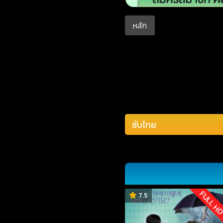
หลัก
FULL H
7.5