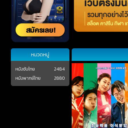
หมวดหมู่
หนังซับไทย
2484
หนังพากย์ไทย
2880