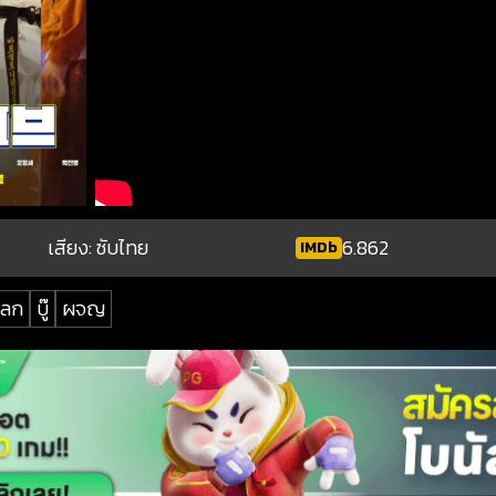
เสียง: ซับไทย
6.862
IMDb
ลก
บู๊
ผจญ