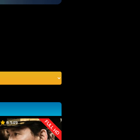
FULL HD
6.549