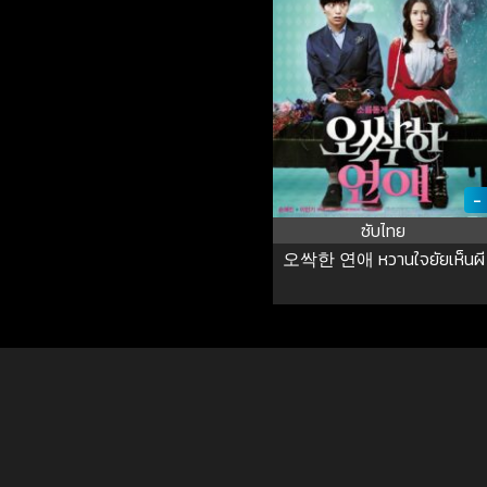
-
ซับไทย
오싹한 연애 หวานใจยัยเห็นผี