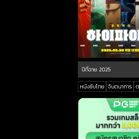
ปีที่ฉาย:
2025
หนังซับไทย
จินตนาการ
ต