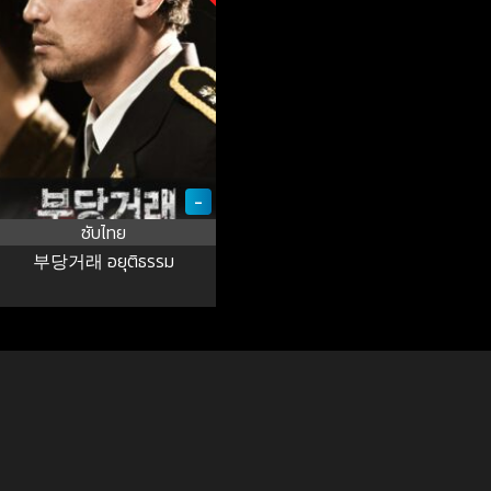
-
ซับไทย
부당거래 อยุติธรรม