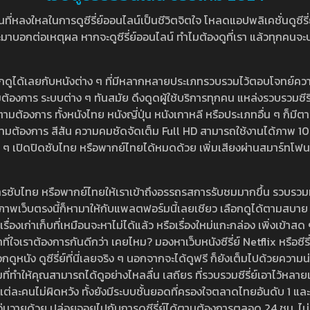
หลงใหลในการดูซีรี่ย์ออนไลน์เป็นชีวิตจิตใจ โหลดแอปพลิเคชั่นดูซีรี่ย์ใ
อกต่อเหตุผล หากจะดูซีรี่ย์ออนไลน์ ทำไมต้องดูที่เรา แล้วทุกคนจะปฏิเสธ
ลือกดูได้เลยกับหนังต่าง ๆ ที่มีหลากหลายประเภทรวบรวมไว้ตอบโจทย์คว
องการ ระบบต่าง ๆ ทันสมัย ดึงดูดผู้ใช้บริการทุกคน แหล่งรวบรวมซีรี่ย์ไ
ามต้องการ ทั้งหนังไทย หนังญี่ปุ่น หนังเกาหลี หรือประเภทอื่น ๆ ก็มีต
้เลยตามต้องการ สีสัน ความคมชัดจัดเต็ม Full HD สามารถใช้งานได้ภา
ปิดปิดซับไทย หรือพากย์ไทยได้หมดด้วย เพิ่มเสียงผ่านสมาร์ทโฟน หรือ
ที่มีบริการซับไทย หรือพากย์ไทยให้เราเข้าถึงอรรถรสการรับชมมากขึ้น รวบ
าพเว็บตรงนี้ก็หามาให้กับแพลตฟอร์มนี้เลยเชียว เลือกดูได้ตามสบาย ระบบ
งเรื่องเก่าเก็บที่เหมือนจะหาไม่ได้แล้ว หรือเรื่องใหม่แกะกล่อง เพิ่งเข้า
ี่ใจเราต้องการกันดีกว่า เคยไหม? มองหาเว็บหนังซีรี่ย์ Netflix หรือซีรี่
หนัง ดูซีรี่ย์ที่นี่เลยจริง ๆ นอกจากจะได้ดูฟรี ก็ยังเต็มไปด้วยความน
มที่ทำให้คุณสามารถได้ดูอย่างไหลลื่น เสถียร ที่รวบรวมซีรี่ย์เอาไว้หลายเรื่อ
องแต่ละคนไม่ผิดหวัง ทั้งยังมีระบบชั้นยอดที่ครองใจตลาดไทยอันดับ 1 และ
้วุ่นวายด้วย ปล่อยจอยไปกับการดูซีรี่ย์ได้ตามต้องการตลอด 24 ชม. ไม