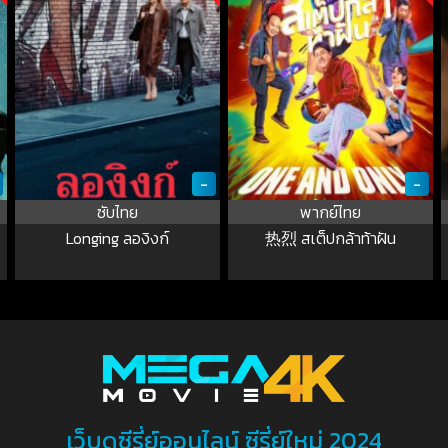
-
-
ซับไทย
พากย์ไทย
Longing ลองิงก์
热烈 สเต็ปกล้าท้าฝัน
เว็บดูซีรี่ย์ออนไลน์ ซีรี่ย์ใหม่ 2024