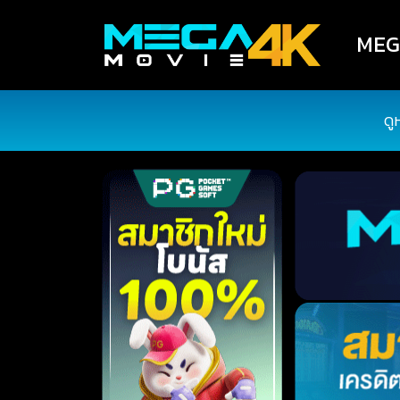
MEGA
ดู