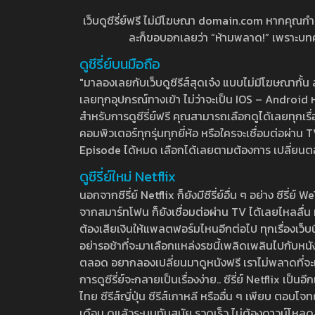
เว็บดูซีรี่ย์ฟรี ไม่มีโฆษณา domain.com หากคุณกำลัง
ละก็ขอบอกเลยว่า “ห้ามพลาด!” เพราะบทความ
ดูซีรี่ย์บนมือถือ
"มาลองเลยกับเว็บดูซีรีส์สุดเจ๋ง แบบไม่มีโฆษณากั
เลยทุกอุปกรณ์ทางเข้า ไม่ว่าจะเป็น IOS – Android หร
สำหรับการดูซีรี่ย์ฟรี คุณสามารถเลือกดูได้เลยทุกเรื
คอมพิวเตอร์ทุกรุ่นทุกยี่ห้อ หรือใครจะเชื่อมต่อผ
Episode ได้หมด เลือกได้เลยตามต้องการ เปลี่ยนตอนเ
ดูซีรี่ย์ใหม่ Netflix
นอกจากซีรี่ย์ Netflix ก็ยังมีซีรี่ย์อื่น ๆ อย่าง ซ
จากสมาร์ทโฟน ก็ยังเชื่อมต่อผ่าน TV ได้เลยไหลลื่น ห
ต้องเสียเงินให้แพลตฟอร์มไหนอีกต่อไป ทุกเรื่องเว็บนี้จ
อย่ารอช้าที่จะมาเลือกแหล่งรชนี้เพลิดเพลินไปกับหนังให
ตลอด อยากลองเปลี่ยนมาดูหนังฟรี เราไม่พลาดที่จะแนะน
การดูซีรี่ย์จะกลายเป็นเรื่องง่าย.. ซีรี่ย์ Netflix เป็
ไทย ซีรีส์ญี่ปุ่น ซีรีส์เกาหลี หรืออื่น ๆ เพียบ ตอ
เดือน ดูแล้วระบบทันสมัย รวดเร็ว ไม่ต้องดาวน์โหลด