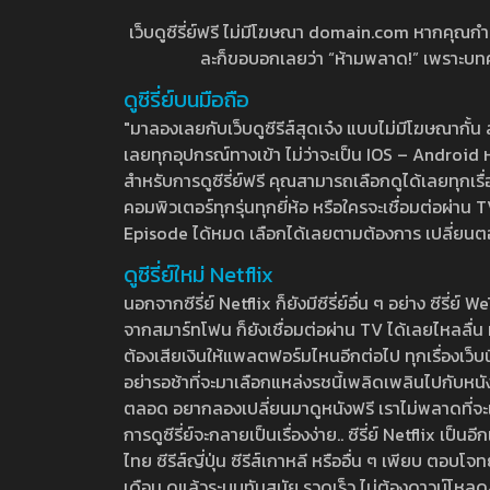
เว็บดูซีรี่ย์ฟรี ไม่มีโฆษณา domain.com หากคุณกำลัง
ละก็ขอบอกเลยว่า “ห้ามพลาด!” เพราะบทความ
ดูซีรี่ย์บนมือถือ
"มาลองเลยกับเว็บดูซีรีส์สุดเจ๋ง แบบไม่มีโฆษณากั
เลยทุกอุปกรณ์ทางเข้า ไม่ว่าจะเป็น IOS – Android หร
สำหรับการดูซีรี่ย์ฟรี คุณสามารถเลือกดูได้เลยทุกเรื
คอมพิวเตอร์ทุกรุ่นทุกยี่ห้อ หรือใครจะเชื่อมต่อผ
Episode ได้หมด เลือกได้เลยตามต้องการ เปลี่ยนตอนเ
ดูซีรี่ย์ใหม่ Netflix
นอกจากซีรี่ย์ Netflix ก็ยังมีซีรี่ย์อื่น ๆ อย่าง ซ
จากสมาร์ทโฟน ก็ยังเชื่อมต่อผ่าน TV ได้เลยไหลลื่น ห
ต้องเสียเงินให้แพลตฟอร์มไหนอีกต่อไป ทุกเรื่องเว็บนี้จ
อย่ารอช้าที่จะมาเลือกแหล่งรชนี้เพลิดเพลินไปกับหนังให
ตลอด อยากลองเปลี่ยนมาดูหนังฟรี เราไม่พลาดที่จะแนะน
การดูซีรี่ย์จะกลายเป็นเรื่องง่าย.. ซีรี่ย์ Netflix เป็
ไทย ซีรีส์ญี่ปุ่น ซีรีส์เกาหลี หรืออื่น ๆ เพียบ ตอ
เดือน ดูแล้วระบบทันสมัย รวดเร็ว ไม่ต้องดาวน์โหลด