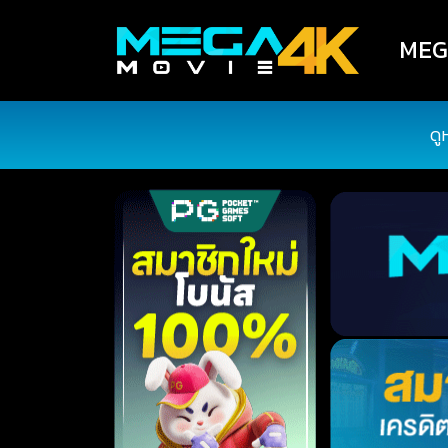
MEGA
ดู