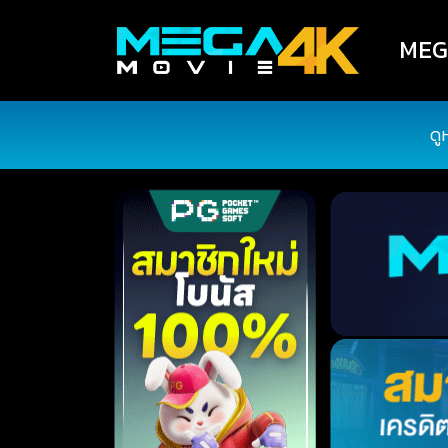
MEGA
ดู