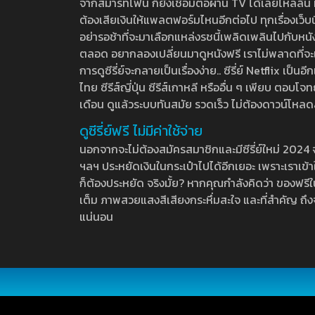
จากสมาร์ทโฟน ก็ยังเชื่อมต่อผ่าน TV ได้เลยไหลลื่น ห
ต้องเสียเงินให้แพลตฟอร์มไหนอีกต่อไป ทุกเรื่องเว็บนี้จ
อย่ารอช้าที่จะมาเลือกแหล่งรชนี้เพลิดเพลินไปกับหนังให
ตลอด อยากลองเปลี่ยนมาดูหนังฟรี เราไม่พลาดที่จะแนะน
การดูซีรี่ย์จะกลายเป็นเรื่องง่าย.. ซีรี่ย์ Netflix เป็
ไทย ซีรีส์ญี่ปุ่น ซีรีส์เกาหลี หรืออื่น ๆ เพียบ ตอ
เดือน ดูแล้วระบบทันสมัย รวดเร็ว ไม่ต้องดาวน์โหลด
ดูซีรี่ย์ฟรี ไม่มีค่าใช้จ่าย
นอกจากจะไม่ต้องสมัครสมาชิกและมีซีรี่ย์ใหม่ 2024 จุกๆ
ฯลฯ ประหยัดเงินในกระเป๋าไปได้อีกเยอะ เพราะเราเข้าใจ
ก็ต้องประหยัด จริงมั้ย? หากคุณกำลังคิดว่า ของฟรีใน
เต็ม ภาพสวยแสงสีเสียงกระหึ่มสะใจ และที่สำคัญ ถึงจ
แน่นอน