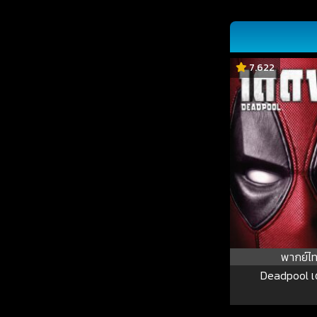
7.622
พากย์ไ
Deadpool เ