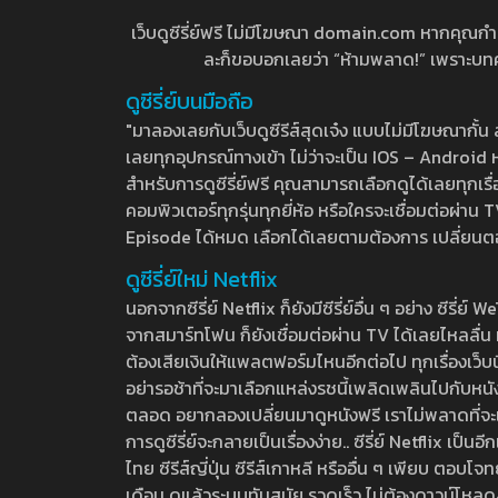
เว็บดูซีรี่ย์ฟรี ไม่มีโฆษณา domain.com หากคุณกำลัง
ละก็ขอบอกเลยว่า “ห้ามพลาด!” เพราะบทความ
ดูซีรี่ย์บนมือถือ
"มาลองเลยกับเว็บดูซีรีส์สุดเจ๋ง แบบไม่มีโฆษณากั
เลยทุกอุปกรณ์ทางเข้า ไม่ว่าจะเป็น IOS – Android หร
สำหรับการดูซีรี่ย์ฟรี คุณสามารถเลือกดูได้เลยทุกเรื
คอมพิวเตอร์ทุกรุ่นทุกยี่ห้อ หรือใครจะเชื่อมต่อผ
Episode ได้หมด เลือกได้เลยตามต้องการ เปลี่ยนตอนเ
ดูซีรี่ย์ใหม่ Netflix
นอกจากซีรี่ย์ Netflix ก็ยังมีซีรี่ย์อื่น ๆ อย่าง ซ
จากสมาร์ทโฟน ก็ยังเชื่อมต่อผ่าน TV ได้เลยไหลลื่น ห
ต้องเสียเงินให้แพลตฟอร์มไหนอีกต่อไป ทุกเรื่องเว็บนี้จ
อย่ารอช้าที่จะมาเลือกแหล่งรชนี้เพลิดเพลินไปกับหนังให
ตลอด อยากลองเปลี่ยนมาดูหนังฟรี เราไม่พลาดที่จะแนะน
การดูซีรี่ย์จะกลายเป็นเรื่องง่าย.. ซีรี่ย์ Netflix เป็
ไทย ซีรีส์ญี่ปุ่น ซีรีส์เกาหลี หรืออื่น ๆ เพียบ ตอ
เดือน ดูแล้วระบบทันสมัย รวดเร็ว ไม่ต้องดาวน์โหลด