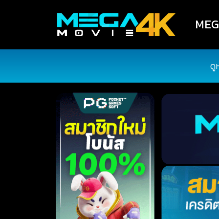
MEGA
ดู