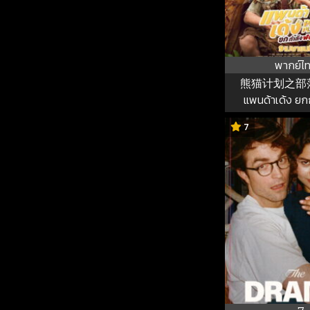
พากย์ไ
熊猫计划之部
แพนด้าเด้ง ยก
7