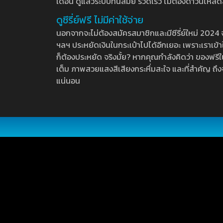
เดือน ดูแล้วระบบทันสมัย รวดเร็ว ไม่ต้องดาวน์โหลด
ดูซีรี่ย์ฟรี ไม่มีค่าใช้จ่าย
นอกจากจะไม่ต้องสมัครสมาชิกและมีซีรี่ย์ใหม่ 2024 จุกๆ
ฯลฯ ประหยัดเงินในกระเป๋าไปได้อีกเยอะ เพราะเราเข้าใจ
ก็ต้องประหยัด จริงมั้ย? หากคุณกำลังคิดว่า ของฟรีใน
เต็ม ภาพสวยแสงสีเสียงกระหึ่มสะใจ และที่สำคัญ ถึงจ
แน่นอน