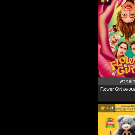
9
พากย์ไ
Flower Girl อลว
7.21