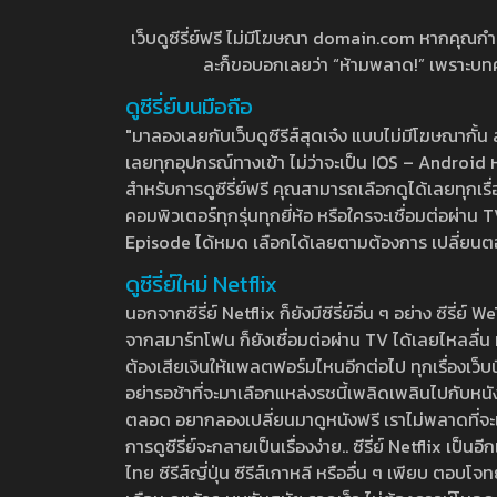
เว็บดูซีรี่ย์ฟรี ไม่มีโฆษณา domain.com หากคุณกำลัง
ละก็ขอบอกเลยว่า “ห้ามพลาด!” เพราะบทความ
ดูซีรี่ย์บนมือถือ
"มาลองเลยกับเว็บดูซีรีส์สุดเจ๋ง แบบไม่มีโฆษณากั
เลยทุกอุปกรณ์ทางเข้า ไม่ว่าจะเป็น IOS – Android หร
สำหรับการดูซีรี่ย์ฟรี คุณสามารถเลือกดูได้เลยทุกเรื
คอมพิวเตอร์ทุกรุ่นทุกยี่ห้อ หรือใครจะเชื่อมต่อผ
Episode ได้หมด เลือกได้เลยตามต้องการ เปลี่ยนตอนเ
ดูซีรี่ย์ใหม่ Netflix
นอกจากซีรี่ย์ Netflix ก็ยังมีซีรี่ย์อื่น ๆ อย่าง ซ
จากสมาร์ทโฟน ก็ยังเชื่อมต่อผ่าน TV ได้เลยไหลลื่น ห
ต้องเสียเงินให้แพลตฟอร์มไหนอีกต่อไป ทุกเรื่องเว็บนี้จ
อย่ารอช้าที่จะมาเลือกแหล่งรชนี้เพลิดเพลินไปกับหนังให
ตลอด อยากลองเปลี่ยนมาดูหนังฟรี เราไม่พลาดที่จะแนะน
การดูซีรี่ย์จะกลายเป็นเรื่องง่าย.. ซีรี่ย์ Netflix เป็
ไทย ซีรีส์ญี่ปุ่น ซีรีส์เกาหลี หรืออื่น ๆ เพียบ ตอ