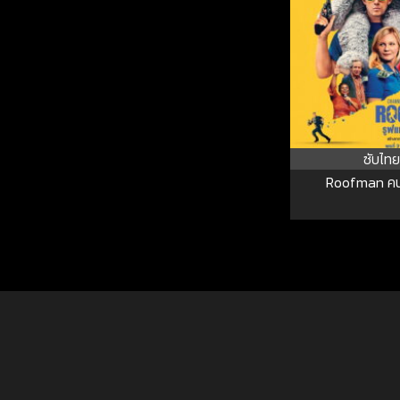
ซับไทย
Roofman คนด